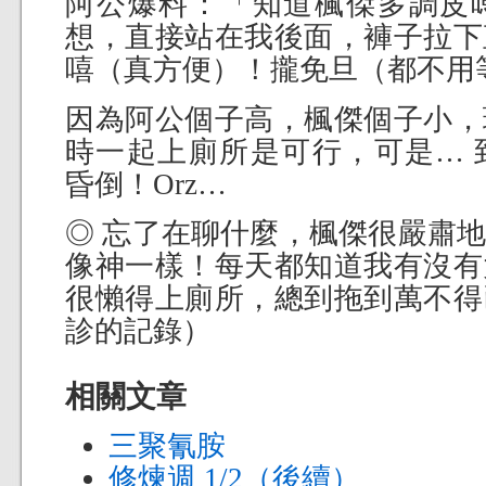
阿公爆料：「知道楓傑多調皮
想，直接站在我後面，褲子拉下
嘻（真方便）！攏免旦（都不用
因為阿公個子高，楓傑個子小，
時一起上廁所是可行，可是… 
昏倒！Orz…
◎ 忘了在聊什麼，楓傑很嚴肅
像神一樣！每天都知道我有沒有
很懶得上廁所，總到拖到萬不得
診的記錄）
相關文章
三聚氰胺
修煉週 1/2（後續）