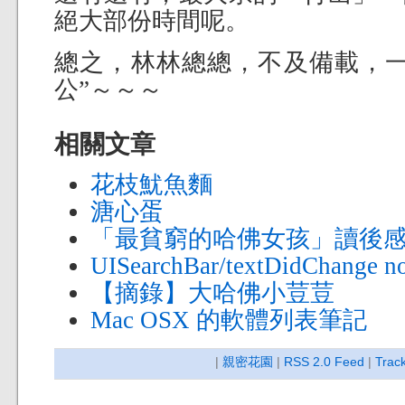
絕大部份時間呢。
總之，林林總總，不及備載，一
公”～～～
相關文章
花枝魷魚麵
溏心蛋
「最貧窮的哈佛女孩」讀後
UISearchBar/textDidChange n
【摘錄】大哈佛小荳荳
Mac OSX 的軟體列表筆記
|
親密花園
|
RSS 2.0 Feed
|
Trac