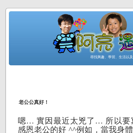
尋找興趣、學習、生活以及工
老公公真好！
嗯… 實因最近太兇了… 所以
感恩老公的好 ^^
例如，當我身體