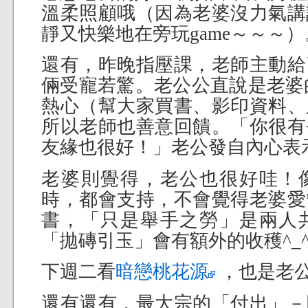
溫柔照顧哦（因為老婆沒力氣講
靜又快樂地在旁玩game～～～）
還有，昨晚指壓課，老師主動給
倆受寵若驚。老公公直說是老婆的
熱心（幫大家買書、影印資料、
所以老師也善意回饋。「你很有
友緣也很好！」老公發自內心表
老婆則覺得，老公也很好哇！
時，都會支持，不會覺得老婆愛
書，「只是舉手之勞」是兩人
「拋磚引玉」會有額外的收穫^_
下週二看
暗戀桃花源
，也是老
還有還有，最大宗的「付出」－