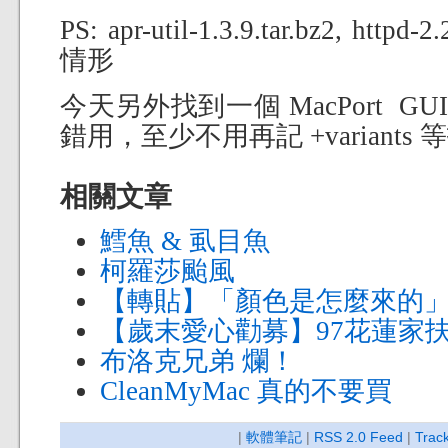
PS: apr-util-1.3.9.tar.bz2, htt
情形
今天另外找到一個 MacPort GUI 
錯用，至少不用再記 +variants
相關文章
鱈魚 & 虱目魚
柯羅莎颱風
【轉貼】「顏色是怎麼來的
【歲末愛心勸募】97花蓮家
布洛克兄弟 爛！
CleanMyMac 真的不要買
|
軟體筆記
|
RSS 2.0 Feed
|
Trac