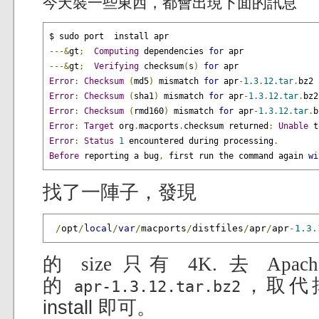
今天裝一些東西，都會出現下面的訊息
---&
gt
;
Computing
 dependencies 
for
---&
gt
;
Verifying
 checksum
(
s
)
for
Error
:
Checksum
(
md5
)
 mismatch 
for
 apr
-
1.3
.
12.tar
.
Error
:
Checksum
(
sha1
)
 mismatch 
for
 apr
-
1.3
.
12.tar
.
Error
:
Checksum
(
rmd160
)
 mismatch 
for
 apr
-
1.3
.
12.tar
.
Error
:
Target
 org
.
macports
.
checksum returned
:
Unable
Error
:
Status
1
 encountered during processing
.
Before
 reporting a bug
,
 first run the command again 
wi
找了一陣子，發現
/
opt
/
local
/
var
/
macports
/
distfiles
/
apr
/
apr
-
1.3
.
的 size 只有 4K. 去 Apa
，取代
的
apr-1.3.12.tar.bz2
install 即可。