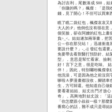
為討吉利，尾數湊成 $88
「你賺的嗎？」楓傑：「是我
錢，見了開心！不但可以買東
瞧了瞧二袋紅包，楓傑哀哀又
大人的:P」他倒也沒有很在
個笑臉，卻在阿嬤的紅包上畫
負>_<。姑姑遂加兩筆畫，把
公～你在那兒站！」迅速衝進
要說什麼？」-_-||| 發紅包
免要帶去看獸醫打預防針、結
型」，意思是幫忙看家、撿剩
好！言下之意，很是吃味。 
伴！」因此，特別囑咐楓傑拿紅
他洗澡，可是因為他之前沒寫
哆啦Ａ夢漫畫都沒收，腳踏車
生，方可歸還。他知道自己做
要看著姑姑、姑丈出門才放心
奇」，高興地對姑丈說：「這
「你怎麼跟小叔叔一樣？那麼
番窩心的話，難不成只是尋姑姑開
～～ Orz