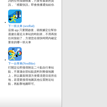
詞的任何採購標案，只要有最新的資
訊，「標案快訊」即會推播通知給你.
下一班火車 (nextRail)
這個 app 只要開啟後，就根據定位幫你
過濾出最近火車站的時刻表，不用再按
任何按鈕了，方便您在很快時間內確定
要坐的哪一班火車
下一台單車(NextBike)
打開定位即搜尋附近二十點自行車站
點，不塞滿全部站點資料到整個地圖
上，所以畫面簡潔方便看清楚目前所在
地，若需要搜尋地圖其他位置附近站
點，再點擊地圖即可。