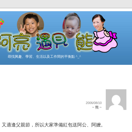
尋找興趣、學習、生活以及工作間的平衡點 ^_^
2006/08/10
~ 熊 ~
，又適逢父親節，所以大家準備紅包送阿公、阿嬤。