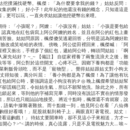
，姑姑挖撲滿找硬幣。楓傑：「為什麼要拿我的錢？」姑姑反問：
收集的啊！」好小子！此年紀的他還沒有錢的概念，只知道這是
西，更可以玩，一直央求姑姑讓他挖硬幣出來哩。
期待：「小孩呢？」阿嬤：「小孩沒有」姑姑：「小孩是要包給
意，認真地在紅包袋寫上阿公阿嬤的姓名，並且在阿公的紅包上畫
個苦臉。姑姑問原因，楓傑傻笑逃避回答，分明是認為阿嬤好欺
苦臉改成笑哈哈的表情。 傍晚，阿公從田裡回來，楓傑喊：「阿
屋裡又衝出，手裡多了個紅包，遞給阿公時，轉頭問姑姑：「啊
還要人家先站好？ ~_~ 【備註】 自從家裡養了兩隻流浪犬之後，難
紮等等，阿公對於這些開支，心疼不已。因鄉下養狗都是「功能
菜剩飯骨頭吃，而不是「寵物型」。覺得姑姑跟姑丈對小狗太
姑丈得知後，萬分叫屈：「養小狗都是為了楓傑！為了讓他有玩
包給阿公時，要強調這是小狗沒有的:P ◎ 晚上楓傑希望姑姑幫
字卻謊稱已寫，令姑姑生氣，所以不願幫他洗。除此之外，所有
也鎖起來，等到他的字補寫完畢，同時沒有說話不實在的情形發
錯，所以也只能訕訕地接受。 將近十點時，楓傑還不肯就寢，說
，語氣中摻雜著難捨。而十點鐘一到，他見阿公在看「八仙傳
齣很好看哦！」屁股就黏到椅子上，兩眼直盯著電視。姑丈：
愛看這齣戲！」 待姑丈要開車時，卻不見這小子來相送，方才一
心？>“< 講的時候，真心流露，只是不及電視魅力大... 唉～