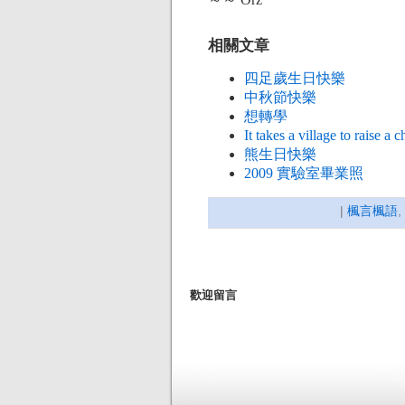
相關文章
四足歲生日快樂
中秋節快樂
想轉學
It takes a village to raise a c
熊生日快樂
2009 實驗室畢業照
|
楓言楓語
,
歡迎留言