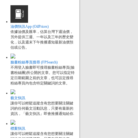
油價快訊App (OilPrices)
依據油價及匯率，估算台灣下週油價，
另外提供三週、一年以及三年的歷史變
化，以及週末下午推播通知最新油價預
估或公告。
臉書粉絲專頁搜尋 (FPSearch)
不用登入臉書即可搜尋臉書粉絲專頁(臉
書粉絲團)所公開的文章。您可以指定特
定日期範圍之前的文章，也可設定搜尋
粉絲專頁內包含特定關鍵詞的文章。
藝文快訊
讓你可以輕鬆追蹤含有您想要關注關鍵
詞的任何藝文活動訊息，只要有最新的
資訊，「藝文快訊」即會推播通知給你.
標案快訊
讓你可以輕鬆追蹤含有您想要關注關鍵