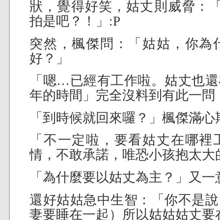
狀，覺得好笑，姑丈則威脅：「
拍是吧？！」:P
突然，楓傑問：「姑姑，你為
好？」
「嗯…已經有工作啦。姑丈也還
年的時間」完全沒料到有此一問
「到時候就回來囉？」楓傑滿心
「不一定啦，要看姑丈在哪裡
情，不敢承諾，唯恐小孩抱太大
「為什麼要以姑丈為主？」又一
還好姑姑急中生智：「你不是說
妻要睡在一起）所以姑姑姑丈要