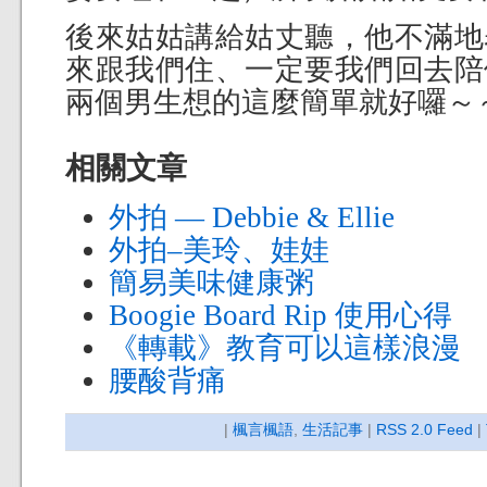
後來姑姑講給姑丈聽，他不滿地
來跟我們住、一定要我們回去陪
兩個男生想的這麼簡單就好囉～
相關文章
外拍 — Debbie & Ellie
外拍–美玲、娃娃
簡易美味健康粥
Boogie Board Rip 使用心得
《轉載》教育可以這樣浪漫
腰酸背痛
|
楓言楓語
,
生活記事
|
RSS 2.0 Feed
|