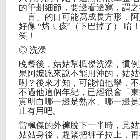
的筆劃細節，要邊看邊寫，謂之
「言」的口可能寫成長方形，阿
好像 “烙ㄟ孩”（下巴掉了） 
笑！
◎ 洗澡
晚餐後，姑姑幫楓傑洗澡，慣例
果阿嬤跑來說不能用沖的，姑姑
咧？後來才知，可能怕他學，不
不過他這個年紀，已經很會「東
實明白哪一邊是熱水、哪一邊是
止有用吧。
當楓傑的外褲脫下一半時，見姑
姑姑身後，趕緊把褲子拉上，再