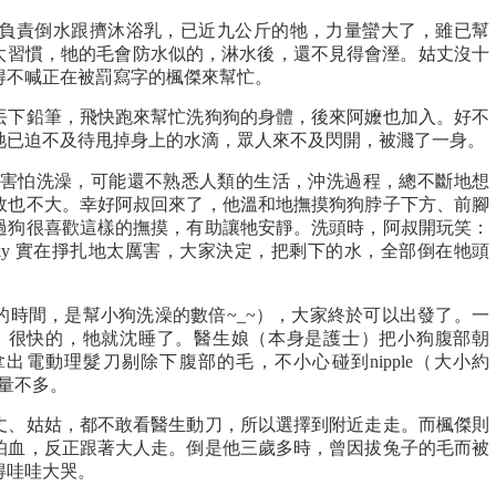
，姑姑負責倒水跟擠沐浴乳，已近九公斤的牠，力量蠻大了，雖已幫
是不太習慣，牠的毛會防水似的，淋水後，還不見得會溼。姑丈沒十
得不喊正在被罰寫字的楓傑來幫忙。
丟下鉛筆，飛快跑來幫忙洗狗狗的身體，後來阿嬤也加入。好不
牠已迫不及待甩掉身上的水滴，眾人來不及閃開，被濺了一身。
g），牠更害怕洗澡，可能還不熟悉人類的生活，沖洗過程，總不斷地想
效也不大。幸好阿叔回來了，他溫和地撫摸狗狗脖子下方、前腳
過狗很喜歡這樣的撫摸，有助讓牠安靜。洗頭時，阿叔開玩笑：
cky 實在掙扎地太厲害，大家決定，把剩下的水，全部倒在牠頭
的時間，是幫小狗洗澡的數倍~_~），大家終於可以出發了。一
麻醉，很快的，牠就沈睡了。醫生娘（本身是護士）把小狗腹部朝
出電動理髮刀剔除下腹部的毛，不小心碰到nipple（大小約
而量不多。
丈、姑姑，都不敢看醫生動刀，所以選擇到附近走走。而楓傑則
怕血，反正跟著大人走。倒是他三歲多時，曾因拔兔子的毛而被
得哇哇大哭。