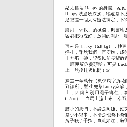
姑丈抓著 Happy 的身體
Happy 洗過幾次澡，牠還
足把握一個人有辦法搞定，不
聽到「求救」的楓傑，興奮地
容易把牠洗好，放開的剎那，
再來是 Lucky（6.8 k
掙扎，雖然我們一再安撫，成
上方那一帶，記得以前長輩教
「順便幫你燙頭髮」可是 Lu
上，然後趕緊跳開！:P
費盡千辛萬苦（楓傑寫字所花
到診所，醫生先幫Lucky
上，四腳各別用繩子綁住，拿
0.2cm），血馬上流出來，幸
膽小的我們，不論是阿嬤、姑
是少不經事，不清楚他會不會
兔子咬了手指，血流如注，嚇