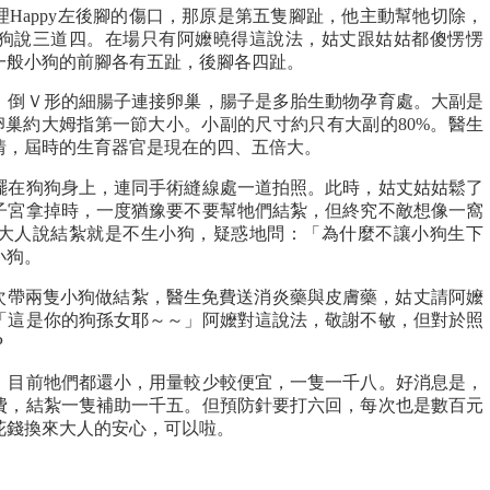
Happy左後腳的傷口，那原是第五隻腳趾，他主動幫牠切除，
狗說三道四。在場只有阿嬤曉得這說法，姑丈跟姑姑都傻愣愣
一般小狗的前腳各有五趾，後腳各四趾。
，倒Ｖ形的細腸子連接卵巢，腸子是多胎生動物孕育處。大副是
，卵巢約大姆指第一節大小。小副的尺寸約只有大副的80%。醫生
情，屆時的生育器官是現在的四、五倍大。
擺在狗狗身上，連同手術縫線處一道拍照。此時，姑丈姑姑鬆了
子宮拿掉時，一度猶豫要不要幫牠們結紮，但終究不敵想像一窩
大人說結紮就是不生小狗，疑惑地問：「為什麼不讓小狗生下
小狗。
因此次帶兩隻小狗做結紮，醫生免費送消炎藥與皮膚藥，姑丈請阿嬤
「這是你的狗孫女耶～～」阿嬤對這說法，敬謝不敏，但對於照
P
，目前牠們都還小，用量較少較便宜，一隻一千八。好消息是，
費，結紮一隻補助一千五。但預防針要打六回，每次也是數百元
花錢換來大人的安心，可以啦。