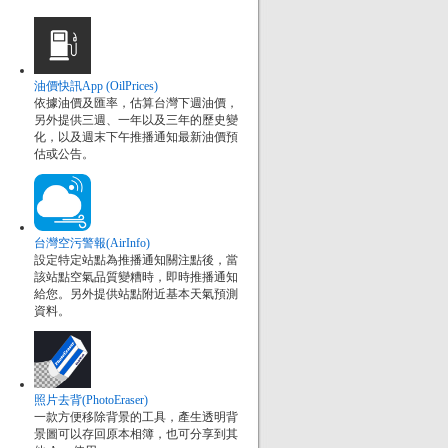
油價快訊App (OilPrices)
依據油價及匯率，估算台灣下週油價，
另外提供三週、一年以及三年的歷史變
化，以及週末下午推播通知最新油價預
估或公告。
台灣空污警報(AirInfo)
設定特定站點為推播通知關注點後，當
該站點空氣品質變糟時，即時推播通知
給您。另外提供站點附近基本天氣預測
資料。
照片去背(PhotoEraser)
一款方便移除背景的工具，產生透明背
景圖可以存回原本相簿，也可分享到其