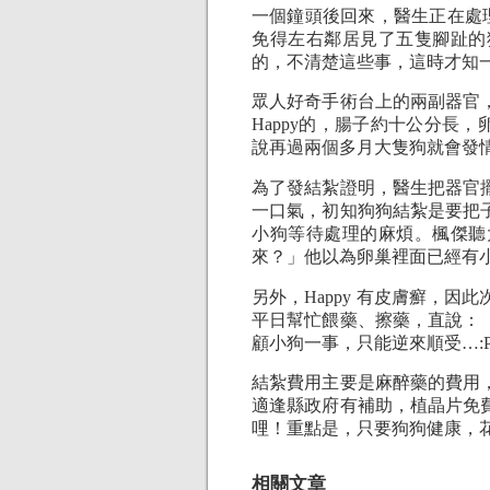
一個鐘頭後回來，醫生正在處理
免得左右鄰居見了五隻腳趾的
的，不清楚這些事，這時才知
眾人好奇手術台上的兩副器官
Happy的，腸子約十公分長
說再過兩個多月大隻狗就會發
為了發結紮證明，醫生把器官
一口氣，初知狗狗結紮是要把
小狗等待處理的麻煩。楓傑聽
來？」他以為卵巢裡面已經有
另外，Happy 有皮膚癬，
平日幫忙餵藥、擦藥，直說：
顧小狗一事，只能逆來順受…:
結紮費用主要是麻醉藥的費用
適逢縣政府有補助，植晶片免
哩！重點是，只要狗狗健康，
相關文章