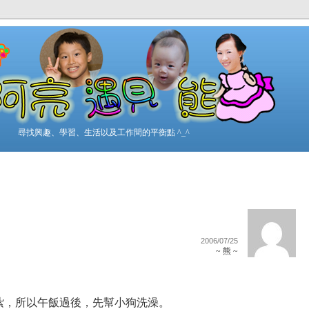
尋找興趣、學習、生活以及工作間的平衡點 ^_^
2006/07/25
~ 熊 ~
紮，所以午飯過後，先幫小狗洗澡。