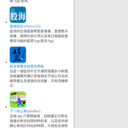
他 App 使用.
股海快訊 (iNews123)
提供特定個股新聞更新推播、股價警示
推播、新聞社群分享以及每日個股收盤
價等功能的股票App/股市App.
姓名筆畫吉凶查詢系統
這是一個提供中文字康熙筆畫的小軟體,
並根據農民曆計算每個名字或公司名的
總筆畫以及最後的吉凶數，共有四種模
式
下一班公車(nextBus)
這個 app 只要開啟後，就根據定位幫你
過濾出附近站牌的時刻表，以及提供相
關公車預計到站的時間，方便您在很快