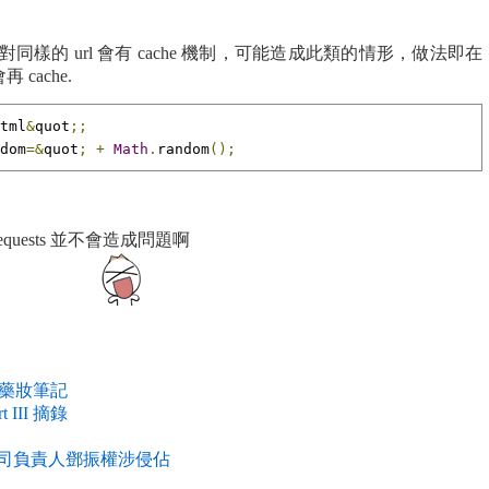
 對同樣的 url 會有 cache 機制，可能造成此類的情形，做法即在
 cache.
tml
&
quot
;;
dom
=&
quot
;
+
Math
.
random
();
equests 並不會造成問題啊
藥妝筆記
III 摘錄
公司負責人鄧振權涉侵佔