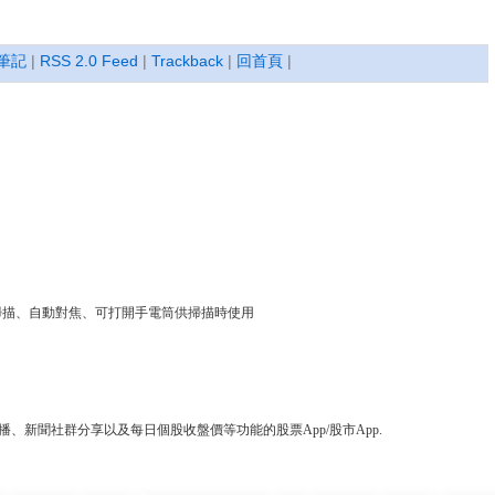
筆記
|
RSS 2.0 Feed
|
Trackback
|
回首頁
|
可連續快速掃描、自動對焦、可打開手電筒供掃描時使用
、新聞社群分享以及每日個股收盤價等功能的股票App/股市App.