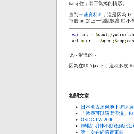
hang 住，甚至當掉的情形。
查到
一些資料
，這是因為 IE
每個 url 加上一個亂數讓 IE 不會再
var
 url 
=
&
quot
;/
yoururl
.
h
url 
=
 url 
+
&
quot
;&
amp
;
ran
嗯～蠻怪的～
因為在非 Ajax 下，這種多次 R
相關文章
日本名古屋榮地下街採購
「教養可以這麼浪漫」Part 
OSDC.TW 2006
[轉貼] 明仲不動產經紀
第一次在網路賣東西