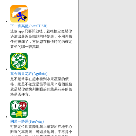
下一班高鐵 (nextTHSR)
這個 app 只要開啟後，就根據定位幫你
過濾出最近高鐵站的時刻表，不用再按
任何按鈕了，方便您在很快時間內確定
要坐的哪一班高鐵
當令蔬果花卉(AgriInfo)
是不是常常在超市看到水果蔬菜的價
格，總是不確定是當季蔬果？這個服務
就是幫你很快判斷眼前的蔬果花卉的價
格是否便宜。
國道一路通(FreeWay)
打開定位即實際地圖上繪製所在地中心
附近的車況圖，可縮放地圖，不再是小