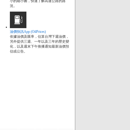
小的縮小圖，快速了解高速公路的路
況。
油價快訊App (OilPrices)
依據油價及匯率，估算台灣下週油價，
另外提供三週、一年以及三年的歷史變
化，以及週末下午推播通知最新油價預
估或公告。