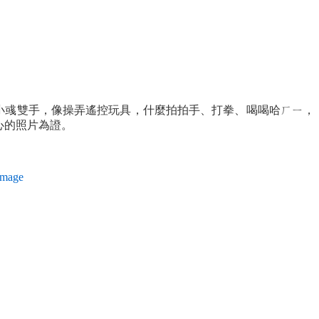
小彧雙手，像操弄遙控玩具，什麼拍拍手、打拳、喝喝哈ㄏㄧ，
心的照片為證。