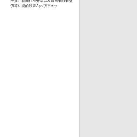
推播、新聞社群分享以及每日個股收盤
價等功能的股票App/股市App.