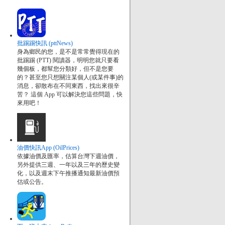
批踢踢快訊 (pttNews)
身為鄉民的您，是不是常常覺得現在的
批踢踢 (PTT) 閱讀器，明明您就只要看
幾個板，都幫您分類好，但不是您要
的？甚至您只想關注某個人(或某件事)的
消息，卻散布在不同東西，找出來很辛
苦？ 這個 App 可以解決您這些問題，快
來用吧！
油價快訊App (OilPrices)
依據油價及匯率，估算台灣下週油價，
另外提供三週、一年以及三年的歷史變
化，以及週末下午推播通知最新油價預
估或公告。