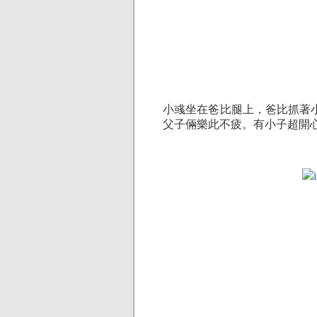
小彧坐在爸比腿上，爸比抓著
父子倆樂此不疲。有小子超開