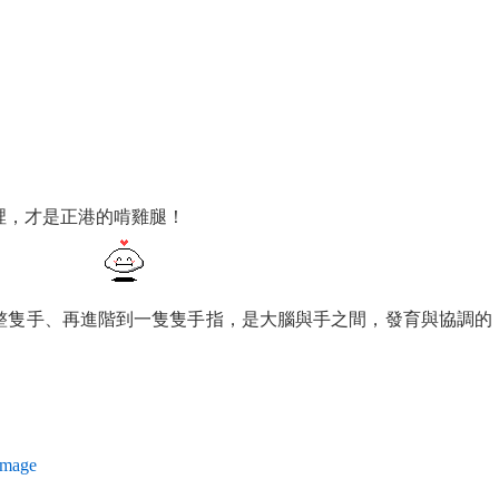
裡，才是正港的啃雞腿！
整隻手、再進階到一隻隻手指，是大腦與手之間，發育與協調的