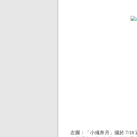
左圖：「小彧奔月」攝於 7/18