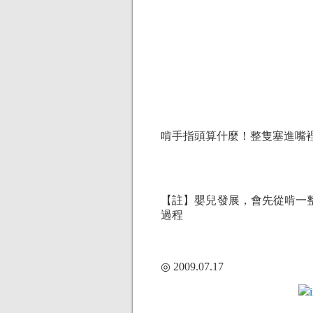
啃手指頭算什麼！整隻塞進嘴
【註】嬰兒發展，會先從啃一
過程
◎ 2009.07.17