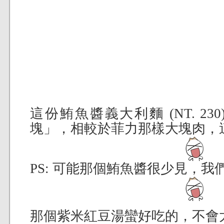
這份鮪魚醬義大利麵 (NT. 2
塊」，相較於菲力那樣大塊肉，
PS: 可能那個鮪魚醬很少見，我
那個紫米紅豆湯蠻好吃的，不會