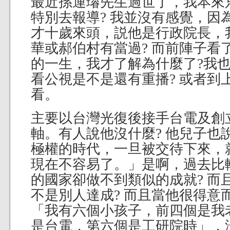
最近孫運璿先生過世了，我本來
特別去報導? 我並沒有感覺，因
才十歲來頭，説他是行政院長，
華或郝伯村有當過? 而前陣子看
的一生，我才了解為什麼了?我
看公視是不是還有重播? 或者到
看。
主要以台灣光復後接手台電及創
軸。有人說他沒什麼? 他兒子也
極權的時代，一旦被交待下來，
現在不容易了。」是啊，過去比
的國家卻做不到類似的成就? 而
不是別人達成? 而且當他很得意
「我有六個小孩子，前四個是我
是台電，第六個是工研院時」，