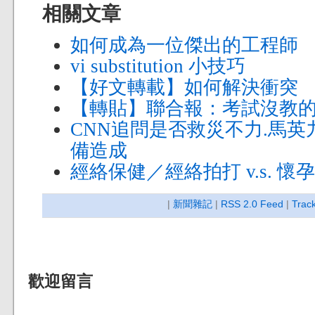
相關文章
如何成為一位傑出的工程師
vi substitution 小技巧
【好文轉載】如何解決衝突
【轉貼】聯合報：考試沒教
CNN追問是否救災不力.馬英
備造成
經絡保健／經絡拍打 v.s. 懷孕
|
新聞雜記
|
RSS 2.0 Feed
|
Trac
歡迎留言