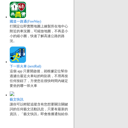
國道一路通(FreeWay)
打開定位即實際地圖上繪製所在地中心
附近的車況圖，可縮放地圖，不再是小
小的縮小圖，快速了解高速公路的路
況。
下一班火車 (nextRail)
這個 app 只要開啟後，就根據定位幫你
過濾出最近火車站的時刻表，不用再按
任何按鈕了，方便您在很快時間內確定
要坐的哪一班火車
藝文快訊
讓你可以輕鬆追蹤含有您想要關注關鍵
詞的任何藝文活動訊息，只要有最新的
資訊，「藝文快訊」即會推播通知給你.