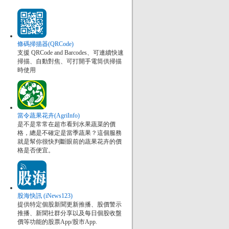
條碼掃描器(QRCode)
支援 QRCode and Barcodes、可連續快速
掃描、自動對焦、可打開手電筒供掃描
時使用
當令蔬果花卉(AgriInfo)
是不是常常在超市看到水果蔬菜的價
格，總是不確定是當季蔬果？這個服務
就是幫你很快判斷眼前的蔬果花卉的價
格是否便宜。
股海快訊 (iNews123)
提供特定個股新聞更新推播、股價警示
推播、新聞社群分享以及每日個股收盤
價等功能的股票App/股市App.