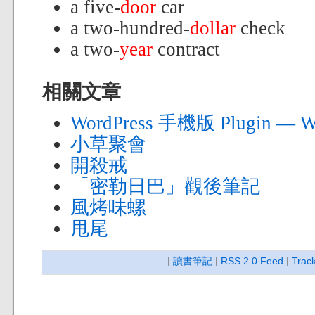
a five-
door
car
a two-hundred-
dollar
check
a two-
year
contract
相關文章
WordPress 手機版 Plugin — 
小草聚會
開殺戒
「密勒日巴」觀後筆記
風烤味螺
甩尾
|
讀書筆記
|
RSS 2.0 Feed
|
Trac