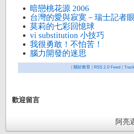
暗戀桃花源 2006
台灣的愛與寂寞－瑞士記者
莫莉的七彩回憶球
vi substitution 小技巧
我很勇敢！不怕苦！
腦力開發的迷思
|
關於教育
|
RSS 2.0 Feed
|
Trac
歡迎留言
阿亮遇