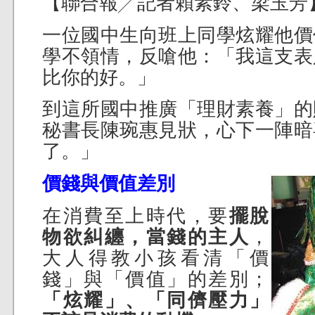
【聯合報╱記者賴素鈴、梁玉芳
一位國中生向班上同學炫耀他價
學不領情，反嗆他：「我這支表
比你的好。」
到這所國中推廣「理財素養」的
秘書長陳琬惠見狀，心下一陣暗
了。」
價錢與價值差別
在消費至上時代，要
擺脫
物欲糾纏，當錢的主人
，
大人得教小孩看清「價
錢」與「價值」的差別；
「炫耀」、「同儕壓力」