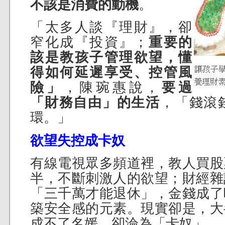
不該是消費的動機
。
「太多人談『理財』，卻
窄化成『投資』；
重要的
該是教孩子管理欲望，懂
得如何延遲享受、控管風
險」
，陳琬惠說，
要過
「財務自由」的生活
，「錢滾
環。」
欲望失控成卡奴
有線電視眾多頻道裡，教人買股
半，不斷刺激人的欲望；財經雜
「三千萬才能退休」，金錢成了
築安全感的元素。現實卻是，大
成不了名媛，卻淪為「卡奴」。