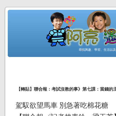
尋找興趣、學習、生活以及工
【轉貼】聯合報：考試沒教的事》第七課：當錢的
駕馭欲望馬車 別急著吃棉花糖