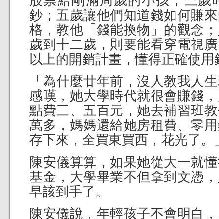
股票給剛滿周歲的小孩；三歲
鈔；五歲讓他們知道錢如何賺來
格，教他「錢能換物」的觀念；
歲到十二歲，則要能看穿電視廣
以上的開銷計畫，懂得正確使用
「為什麼廿年前，沒人教我人生
感嘆，她大學時代就很會賺錢，
點費三、五百元，她去補習班教
萬多，媽媽還給她房租費、零用
存下來，全買東買西，花光了。
陳安儀算算，如果她從大一就懂
基金，大學畢業不但拿到文憑，
早該到手了。
陳安儀說，年輕孩子不會明白，