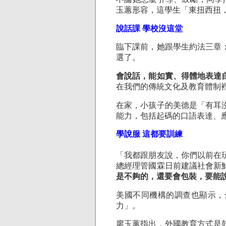
玉蕙形容，這學生「東扭西扭
說話課 學校沒這堂
臨下課前，她跟學生約法三章
選了。
會說話，能如實、得體地表達
在我們的傳統文化及教育體制
在家，小孩子的美德是「有耳
能力，包括起碼的口語表達、
學說服 這都要訓練
「我都跟朋友說，你們以前在
總經理管國霖日前建議社會新
是不夠的，還要會包裝，要能
美國不同機構的調查也顯示，
力」。
廖玉蕙指出，外國教育方式是