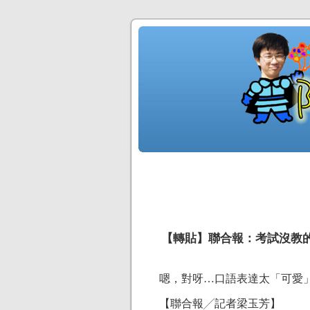
【轉貼】聯合報：考試沒教
嗯，對呀…口語表達太「可愛
【聯合報╱記者梁玉芳】