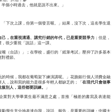
，半個小時過去，他就是說不出來。」
：「下次上課，你第一個發言喔。」結果，沒下次，這名學生退
自己，在重視溝通、講究行銷的年代，已是重要競爭力
；但是，
裡，很少重視「說話」這一課。
沒嘴（台語）」；在學校，盛行的「紙筆考試」壓抑了許多基本
應對禮節。
玩的時候，我都在葡萄架下練演講呢。」花旗銀行個人消費金融
鮮人，說和寫的能力是很多年輕人都缺乏的；「
在現代只會做事
說服別人，這些都要訓練。
」
企業對大學畢業生最不滿意之處，首推「極差的書寫及表達能
鼓勵學生充分地表達自我，說話、報告，是重要的訓練；中國大