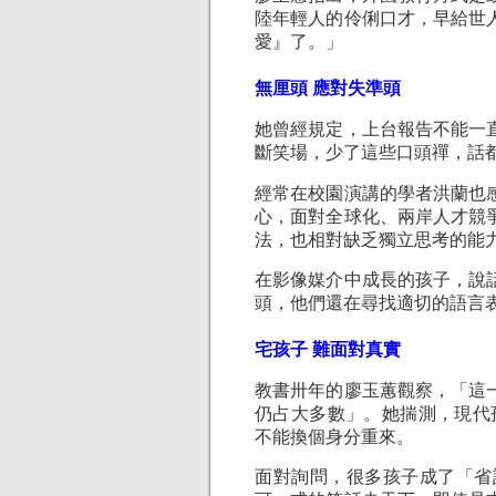
陸年輕人的伶俐口才，早給世
愛』了。」
無厘頭 應對失準頭
她曾經規定，上台報告不能一
斷笑場，少了這些口頭禪，話
經常在校園演講的學者洪蘭也
心，面對全球化、兩岸人才競
法，也相對缺乏獨立思考的能
在影像媒介中成長的孩子，說
頭，他們還在尋找適切的語言
宅孩子 難面對真實
教書卅年的廖玉蕙觀察，「這
仍占大多數」。她揣測，現代孩
不能換個身分重來。
面對詢問，很多孩子成了「省