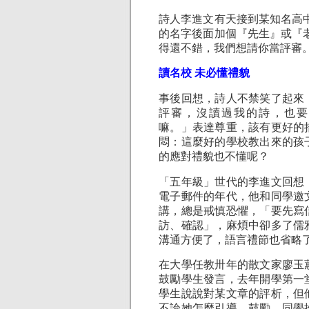
詩人李進文有天接到某知名高
的名字後面加個『先生』或『
得還不錯，我們想請你當評審
讀名校 未必懂禮貌
事後回想，詩人不禁笑了起來
評審，沒讀過我的詩，也要
嘛。」表達尊重，該有更好的
悶：這麼好的學校教出來的孩
的應對禮貌也不懂呢？
「五年級」世代的李進文回想
電子郵件的年代，他和同學邀
講，總是戒慎恐懼，「要先寫
訪、確認」，麻煩中卻多了儒
溝通方便了，語言禮節也省略
在大學任教卅年的散文家廖玉
鼓勵學生發言，去年開學第一
學生說說對某文章的評析，但
不論她怎麼引導、鼓勵，同學