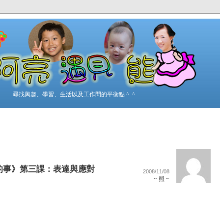
尋找興趣、學習、生活以及工作間的平衡點 ^_^
的事》第三課：表達與應對
2008/11/08
~ 熊 ~
」