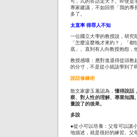
可」式的答話走天下。即使是
專家建議，不如回答「我的專
多了。
太直率 得罪人不知
一位國立大學的教授說，研究
「怎麼這麼晚才來約？」「都
底」。直到有人向教授抱怨，
教授感嘆：應對進退得從頭教
的分寸，不是從小就該學到了
說話修鍊術
散文家廖玉蕙認為，
懂得說話
察、對人性的理解、專業知識
量說了的後果。
多說
●從小可以培養：父母可以讓
地描述，就是很好的練習。父