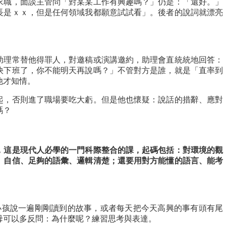
求職，面談主管問「對某某工作有興趣嗎？」仍是：「還好。」
長是ｘｘ，但是任何領域我都願意試試看」。後者的說詞就漂亮
助理常替他得罪人，對邀稿或演講邀約，助理會直統統地回答：
快下班了，你不能明天再說嗎？」不管對方是誰，就是「直率到
他才知情。
起，否則進了職場要吃大虧。但是他也懷疑：說話的措辭、應對
嗎？
，這是現代人必學的一門科際整合的課，起碼包括：對環境的觀
、自信、足夠的語彙、邏輯清楚；還要用對方能懂的語言、能考
小孩說一遍剛剛讀到的故事，或者每天把今天高興的事有頭有尾
母可以多反問：為什麼呢？練習思考與表達。