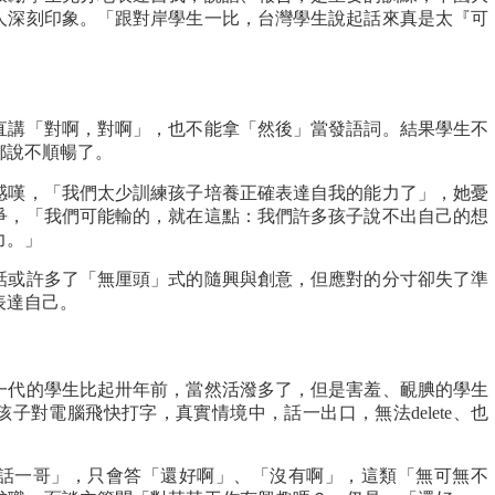
人深刻印象。「跟對岸學生一比，台灣學生說起話來真是太『可
直講「對啊，對啊」，也不能拿「然後」當發語詞。結果學生不
都說不順暢了。
感嘆，「我們太少訓練孩子培養正確表達自我的能力了」，她憂
爭，「我們可能輸的，就在這點：我們許多孩子說不出自己的想
力。」
話或許多了「無厘頭」式的隨興與創意，但應對的分寸卻失了準
表達自己。
一代的學生比起卅年前，當然活潑多了，但是害羞、靦腆的學生
子對電腦飛快打字，真實情境中，話一出口，無法delete、也
話一哥」，只會答「還好啊」、「沒有啊」，這類「無可無不