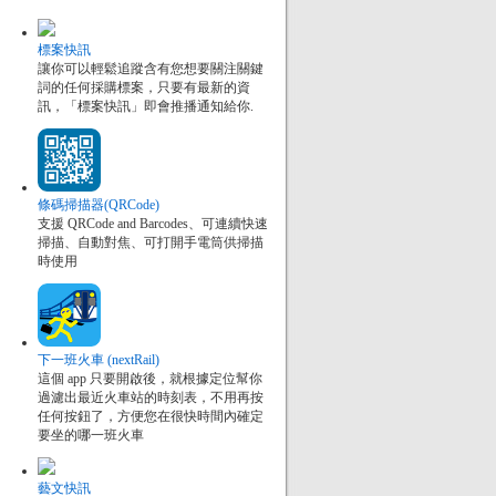
標案快訊
讓你可以輕鬆追蹤含有您想要關注關鍵
詞的任何採購標案，只要有最新的資
訊，「標案快訊」即會推播通知給你.
條碼掃描器(QRCode)
支援 QRCode and Barcodes、可連續快速
掃描、自動對焦、可打開手電筒供掃描
時使用
下一班火車 (nextRail)
這個 app 只要開啟後，就根據定位幫你
過濾出最近火車站的時刻表，不用再按
任何按鈕了，方便您在很快時間內確定
要坐的哪一班火車
藝文快訊