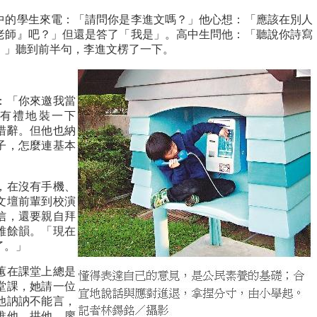
中的學生來電：「請問你是李進文嗎？」他心想：「應該在別人
老師』吧？」但還是答了「我是」。高中生問他：「聽說你詩寫
。」聽到前半句，李進文楞了一下。
：「你來邀我當
有禮地裝一下
措辭。但他也納
子，怎麼連基本
，在沒有手機、
文壇前輩到校演
信，還要親自拜
雅餘韻。「現在
了。」
蕙在課堂上總是
堂課，她請一位
他訥訥不能言，
推他、拱他，廖