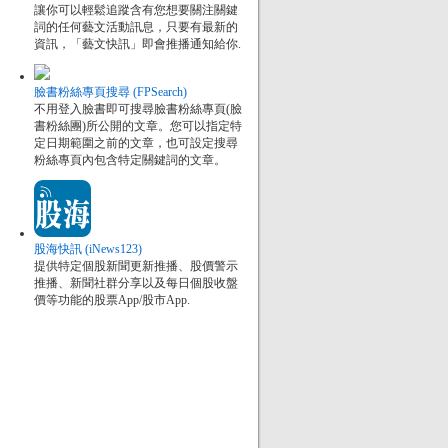
讓你可以輕鬆追蹤含有您想要關注關鍵
詞的任何藝文活動訊息，只要有最新的
資訊，「藝文快訊」即會推播通知給你.
臉書粉絲專頁搜尋 (FPSearch)
不用登入臉書即可搜尋臉書粉絲專頁(臉
書粉絲團)所公開的文章。您可以指定特
定日期範圍之前的文章，也可設定搜尋
粉絲專頁內包含特定關鍵詞的文章。
股海快訊 (iNews123)
提供特定個股新聞更新推播、股價警示
推播、新聞社群分享以及每日個股收盤
價等功能的股票App/股市App.