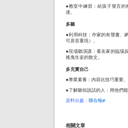
●教室中練習：給孩子發言的
達。
多聽
●利用科技：作家的有聲書、
可原音重現）。
●現場聽演講：看名家的臨場
搖曳生姿的散文。
多充實自己
●專業素養：內容比技巧重要。
●了解聽你說話的人：用他們
資料出處：
聯合報
相關文章