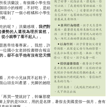
所長洪蘭說，有個國小學生指
個頭小的椪柑，不好吃，是給
當場剝了一個小柑橘和小學生
汁啊。」
吃的呢？」洪蘭感嘆，
我們對
處優勢的人還視為理所當然，
，從小就學了看不起人」
。
晉惠帝培養專家』。我想，許
一位國小女老師投書聯合報這
的，卻不在乎他有沒有悲天憫
看，片中小兄妹買不起鞋子，
面山頭去叫產婆，光腳的她咬
「再買一雙就好了，幹嘛那麼
腳上穿的是NIKE，用的是名牌，暑假去美國度假一個月，會有
是真的不懂啊。」