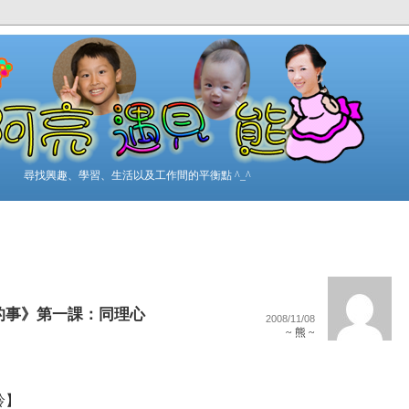
尋找興趣、學習、生活以及工作間的平衡點 ^_^
的事》第一課：同理心
2008/11/08
~ 熊 ~
」
鈴】