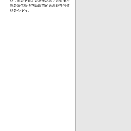
格，總是不確定是當季蔬果？這個服務
就是幫你很快判斷眼前的蔬果花卉的價
格是否便宜。