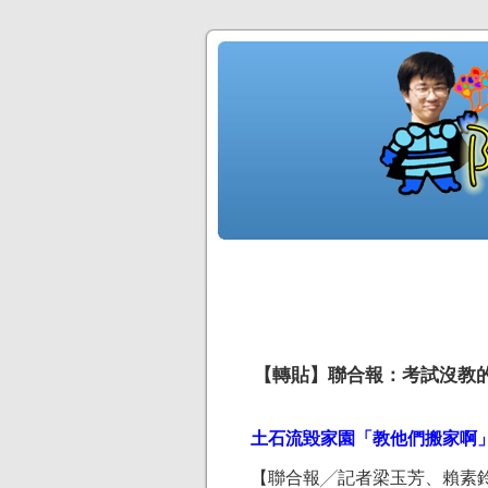
【轉貼】聯合報：考試沒教
土石流毀家園「教他們搬家啊
【聯合報╱記者梁玉芳、賴素