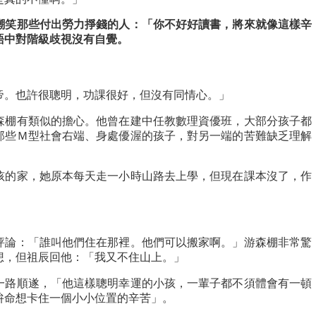
嘲笑那些付出勞力掙錢的人：「你不好好讀書，將來就像這樣辛
語中對階級歧視沒有自覺。
帝。也許很聰明，功課很好，但沒有同情心。」
森棚有類似的擔心。他曾在建中任教數理資優班，大部分孩子都
那些Ｍ型社會右端、身處優渥的孩子，對另一端的苦難缺乏理解
孩的家，她原本每天走一小時山路去上學，但現在課本沒了，作
評論：「誰叫他們住在那裡。他們可以搬家啊。」游森棚非常驚
想，但祖辰回他：「我又不住山上。」
一路順遂，「他這樣聰明幸運的小孩，一輩子都不須體會有一頓
拚命想卡住一個小小位置的辛苦」。