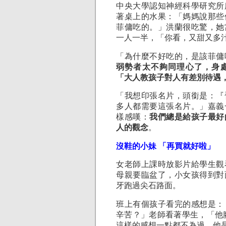
中央大學認知神經科學研究所
著桌上的水果：「媽媽說那些
菲傭吃的。」洪蘭很吃驚，她
一人一半，「你看，又甜又多
「為什麼不好吃的，是該菲傭
弱勢者太不夠同理心了，身
「大人教孩子對人有差別待遇
「我想印張名片，頭銜是：『
多人都需要這張名片。」嘉義
樣感嘆：
我們總是給孩子最好
人的觀念
。
沒鞋的小妹 「再買就好啦」
女老師上課時放影片給學生觀
母親要臨盆了，小女孩得到對
牙跑過尖石路面。
班上有個孩子看完的感想是：
辛苦？」老師看著學生，「他
這樣的感想一點都不為過，他