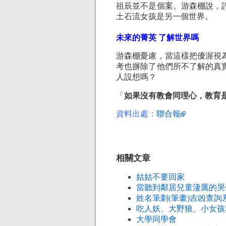
祖辰並不是個案。游森棚說，
土石流女孩是另一個世界。
未來的菁英 了解世界嗎
游森棚憂慮，當這樣把優渥視
考也摒除了他們所不了解的真
人設想嗎？
「
如果沒有教會同理心，教育
資料出處：
聯合報
相關文章
姑姑不要回家
當聽到鄰居兒童淒厲的哭
姓名筆劃(筆畫)吉凶查詢
吃人妖、大野狼、小女孩
大學同學會