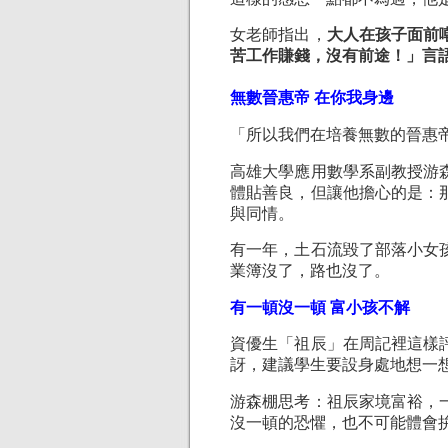
女老師指出，
大人在孩子面前
苦工作賺錢，沒有前途！」言
無數晉惠帝 在你我身邊
「所以我們在培養無數的晉惠
高雄大學應用數學系副教授游
體貼善良，但讓他擔心的是：
與同情。
有一年，土石流毀了部落小女
業簿沒了，路也沒了。
有一頓沒一頓 富小孩不解
資優生「祖辰」在周記裡這樣
訝，建議學生要設身處地想一
游森棚思考：祖辰家境富裕，
沒一頓的恐懼，也不可能體會