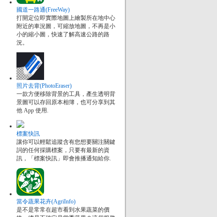
國道一路通(FreeWay)
打開定位即實際地圖上繪製所在地中心
附近的車況圖，可縮放地圖，不再是小
小的縮小圖，快速了解高速公路的路
況。
照片去背(PhotoEraser)
一款方便移除背景的工具，產生透明背
景圖可以存回原本相簿，也可分享到其
他 App 使用.
標案快訊
讓你可以輕鬆追蹤含有您想要關注關鍵
詞的任何採購標案，只要有最新的資
訊，「標案快訊」即會推播通知給你.
當令蔬果花卉(AgriInfo)
是不是常常在超市看到水果蔬菜的價