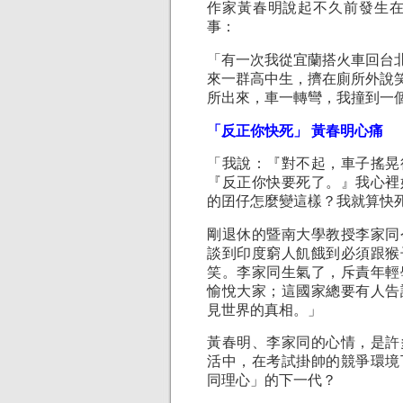
作家黃春明說起不久前發生
事：
「有一次我從宜蘭搭火車回台
來一群高中生，擠在廁所外說
所出來，車一轉彎，我撞到一
「反正你快死」 黃春明心痛
「我說：『對不起，車子搖晃
『反正你快要死了。』我心裡
的囝仔怎麼變這樣？我就算快
剛退休的暨南大學教授李家同
談到印度窮人飢餓到必須跟猴
笑。李家同生氣了，斥責年輕
愉悅大家；這國家總要有人告
見世界的真相。」
黃春明、李家同的心情，是許
活中，在考試掛帥的競爭環境
同理心」的下一代？