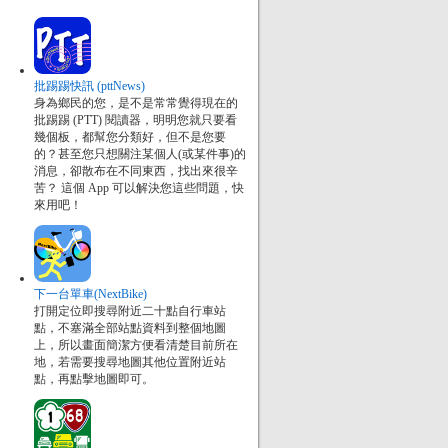
批踢踢快訊 (pttNews)
身為鄉民的您，是不是常常覺得現在的
批踢踢 (PTT) 閱讀器，明明您就只要看
幾個板，都幫您分類好，但不是您要
的？甚至您只想關注某個人(或某件事)的
消息，卻散布在不同東西，找出來很辛
苦？ 這個 App 可以解決您這些問題，快
來用吧！
下一台單車(NextBike)
打開定位即搜尋附近二十點自行車站
點，不塞滿全部站點資料到整個地圖
上，所以畫面簡潔方便看清楚目前所在
地，若需要搜尋地圖其他位置附近站
點，再點擊地圖即可。