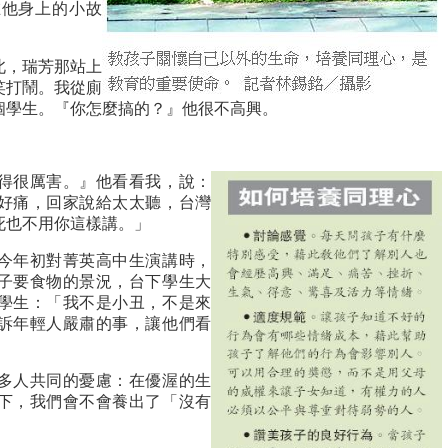
在他身上的小故
北，瑞芳那站上
笑打鬧。我從廁
個學生。『你怎麼搞的？』他很不高興。
得很厲害。』他看看我，說：
好痛，回家說給太太聽，台灣
死也不用你這樣講。」
今年初對菁英高中生演講時，
子要食物的景況，台下學生大
學生：「我不是小丑，不是來
訴年輕人嚴肅的事，讓他們看
多人共同的憂慮：在優渥的生
下，我們會不會養出了「沒有