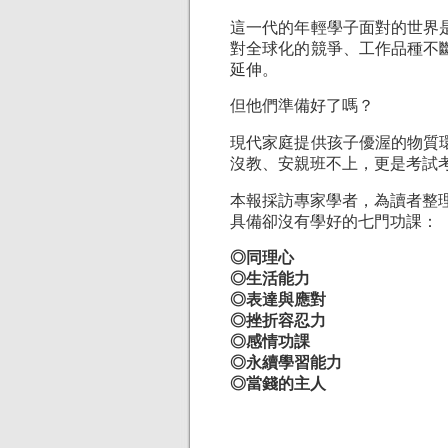
這一代的年輕學子面對的世界
對全球化的競爭、工作品種不
延伸。
但他們準備好了嗎？
現代家庭提供孩子優渥的物質
沒教、安親班不上，更是考試
本報採訪專家學者，為讀者整
具備卻沒有學好的七門功課：
◎同理心
◎生活能力
◎表達與應對
◎挫折容忍力
◎感情功課
◎永續學習能力
◎當錢的主人