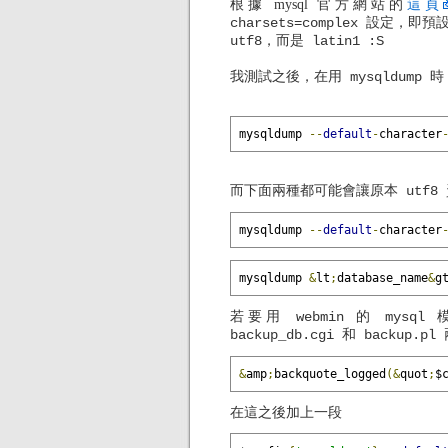
根據 mysql 官方網站的
這頁
charsets=complex 設定
，即預設
utf8，而是 latin1 :S
我測試之後，在用 mysqldump 
mysqldump 
--
default
-
character
而下面兩種都可能會讓原本 utf8
mysqldump 
--
default
-
character
mysqldump 
&
lt
;
database_name
&
g
若要用 webmin 的 mysql 
backup_db.cgi 和 backup.
&
amp
;
backquote_logged
(&
quot
;
$
在這之後加上一段