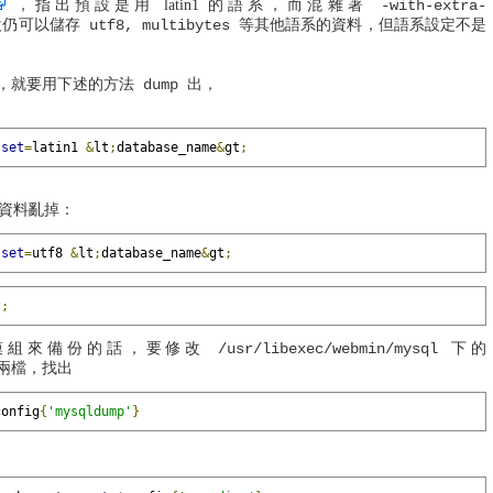
，指出預設是用 latin1 的語系，而混雜著
-with-extra-
仍可以儲存 utf8, multibytes 等其他語系的資料，但語系設定不是
時，就要用下述的方法 dump 出，
-
set
=
latin1 
&
lt
;
database_name
&
gt
;
 資料亂掉：
-
set
=
utf8 
&
lt
;
database_name
&
gt
;
t
;
模組來備份的話，要修改 /usr/libexec/webmin/mysql 下的
pl 兩檔，找出
config
{
'mysqldump'
}