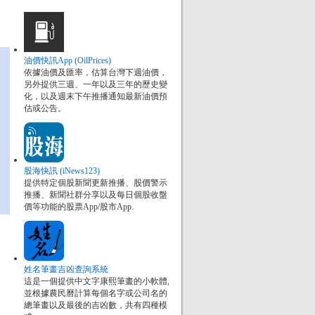
油價快訊App (OilPrices)
依據油價及匯率，估算台灣下週油價，
另外提供三週、一年以及三年的歷史變
化，以及週末下午推播通知最新油價預
估或公告。
股海快訊 (iNews123)
提供特定個股新聞更新推播、股價警示
推播、新聞社群分享以及每日個股收盤
價等功能的股票App/股市App.
姓名筆畫吉凶查詢系統
這是一個提供中文字康熙筆畫的小軟體,
並根據農民曆計算每個名字或公司名的
總筆畫以及最後的吉凶數，共有四種模