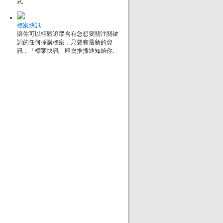
式
標案快訊
讓你可以輕鬆追蹤含有您想要關注關鍵
詞的任何採購標案，只要有最新的資
訊，「標案快訊」即會推播通知給你.