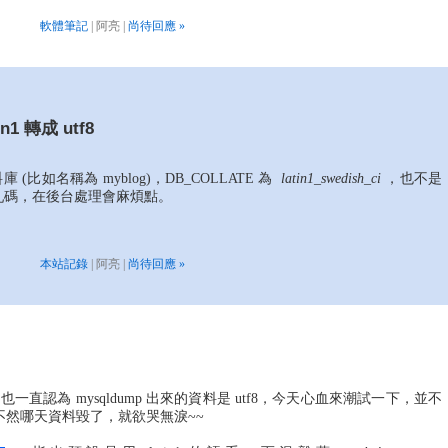
軟體筆記
| 阿亮 |
尚待回應 »
in1 轉成 utf8
資料庫 (比如名稱為 myblog)，DB_COLLATE 為
latin1_swedish_ci
，也不是
會變亂碼，在後台處理會麻煩點。
本站記錄
| 阿亮 |
尚待回應 »
l 資料，也一直認為 mysqldump 出來的資料是 utf8，今天心血來潮試一下，並不
然哪天資料毀了，就欲哭無淚~~