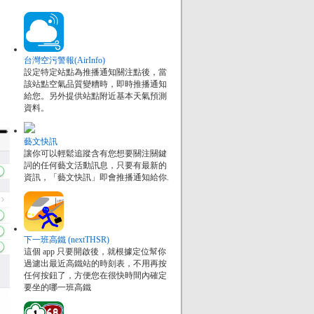
台灣空污警報(AirInfo)
設定特定站點為推播通知關注點後，當
該站點空氣品質變糟時，即時推播通知
給您。另外提供站點附近基本天氣預測
資料。
藝文快訊
讓你可以輕鬆追蹤含有您想要關注關鍵
詞的任何藝文活動訊息，只要有最新的
資訊，「藝文快訊」即會推播通知給你.
下一班高鐵 (nextTHSR)
這個 app 只要開啟後，就根據定位幫你
過濾出最近高鐵站的時刻表，不用再按
任何按鈕了，方便您在很快時間內確定
要坐的哪一班高鐵