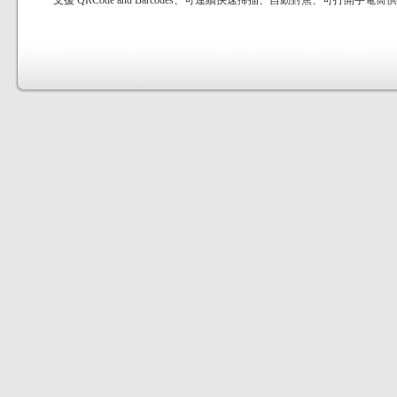
支援 QRCode and Barcodes、可連續快速掃描、自動對焦、可打開手電