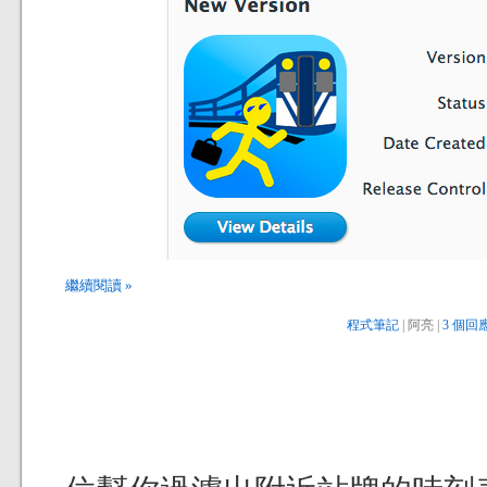
繼續閱讀 »
程式筆記
| 阿亮 |
3 個回應