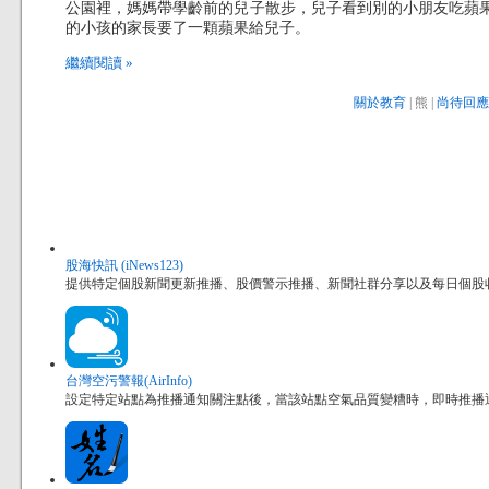
公園裡，媽媽帶學齡前的兒子散步，兒子看到別的小朋友吃蘋
的小孩的家長要了一顆蘋果給兒子。
繼續閱讀 »
關於教育
| 熊 |
尚待回應 
股海快訊 (iNews123)
提供特定個股新聞更新推播、股價警示推播、新聞社群分享以及每日個股收盤價
台灣空污警報(AirInfo)
設定特定站點為推播通知關注點後，當該站點空氣品質變糟時，即時推播