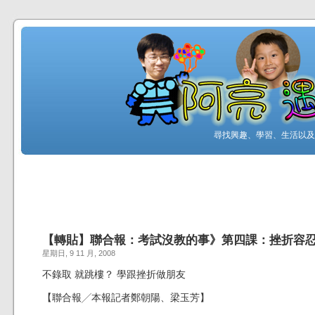
尋找興趣、學習、生活以及工
【轉貼】聯合報：考試沒教的事》第四課：挫折容
星期日, 9 11 月, 2008
不錄取 就跳樓？ 學跟挫折做朋友
【聯合報╱本報記者鄭朝陽、梁玉芳】