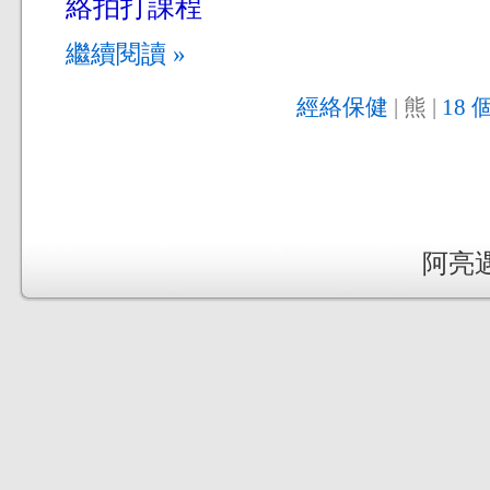
絡拍打課程
繼續閱讀 »
經絡保健
| 熊 |
18 
阿亮遇