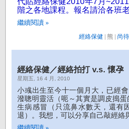
代貼經絡保健2010年7月~20
階之各地課程。報名請洽各班
繼續閱讀 »
經絡保健
| 熊 |
尚待
經絡保健／經絡拍打 v.s. 懷孕
星期五, 16 4 月, 2010
小彧出生至今十一個月大，已經會
潑聰明靈活（呃～其實是調皮搗蛋
生病感冒（只流鼻水數天，還有
退）。我想，可以分享自己敲經絡
繼續閱讀 »