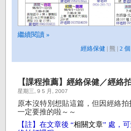
繼續閱讀 »
經絡保健
| 熊 |
2 
【課程推薦】經絡保健／經絡
星期三, 9 5 月, 2007
原本沒特別想貼這篇，但因經絡拍
一定要推的啦～～
【註】在文章後 “
相關文章
” 處，