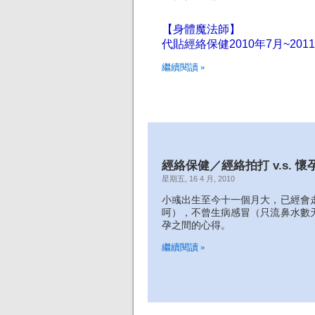
【身體魔法師】
代貼經絡保健2010年7月~2
繼續閱讀 »
經絡保健／經絡拍打 v.s. 懷
星期五, 16 4 月, 2010
小彧出生至今十一個月大，已經會
呵），不曾生病感冒（只流鼻水數
孕之間的心得。
繼續閱讀 »