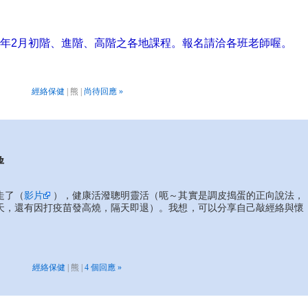
011年2月初階、進階、高階之各地課程。報名請洽各班老師喔。
經絡保健
| 熊 |
尚待回應 »
孕
走了（
影片
），健康活潑聰明靈活（呃～其實是調皮搗蛋的正向說法，
天，還有因打疫苗發高燒，隔天即退）。我想，可以分享自己敲經絡與懷
經絡保健
| 熊 |
4 個回應 »