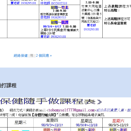
經絡保健
| 熊 |
2 個回應 »
拍打課程