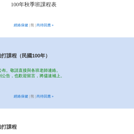
100年秋季班課程表
經絡保健
| 熊 |
尚待回應 »
拍打課程（民國100年）
公布。敬請直接與各班老師連絡。
到公告，也歡迎留言，將儘速補上。
經絡保健
| 熊 |
尚待回應 »
拍打課程