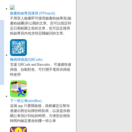
臉書粉絲專頁搜尋 (FPSearch)
不用登入臉書即可搜尋臉書粉絲專頁(臉
書粉絲團)所公開的文章。您可以指定特
定日期範圍之前的文章，也可設定搜尋
粉絲專頁內包含特定關鍵詞的文章。
條碼掃描器(QRCode)
支援 QRCode and Barcodes、可連續快速
掃描、自動對焦、可打開手電筒供掃描
時使用
下一班公車(nextBus)
這個 app 只要開啟後，就根據定位幫你
過濾出附近站牌的時刻表，以及提供相
關公車預計到站的時間，方便您在很快
時間內確定要坐的哪一班公車