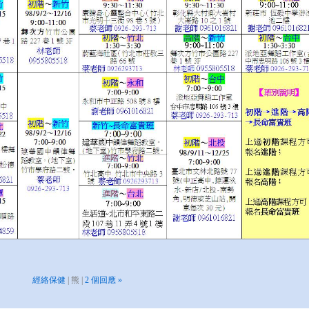
經絡保健
| 熊 |
2 個回應 »