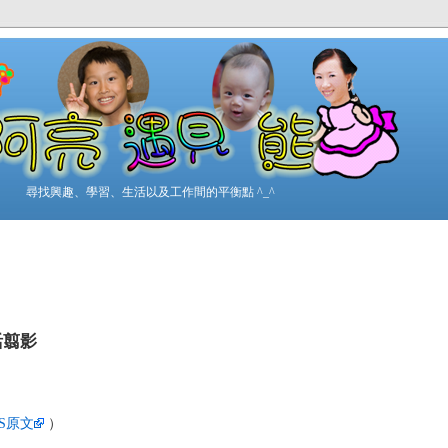
尋找興趣、學習、生活以及工作間的平衡點 ^_^
活翦影
SS原文
）