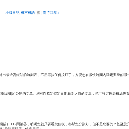
小彧日記
,
楓言楓語
| 熊 |
尚待回應 »
你過濾出最近高鐵站的時刻表，不用再按任何按鈕了，方便您在很快時間內確定要坐的哪
書粉絲團)所公開的文章。您可以指定特定日期範圍之前的文章，也可設定搜尋粉絲專
踢 (PTT) 閱讀器，明明您就只要看幾個板，都幫您分類好，但不是您要的？甚至您