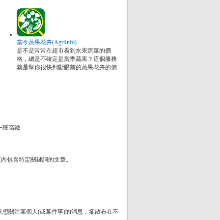
當令蔬果花卉(AgriInfo)
是不是常常在超市看到水果蔬菜的價
格，總是不確定是當季蔬果？這個服務
就是幫你很快判斷眼前的蔬果花卉的價
一班高鐵
頁內包含特定關鍵詞的文章。
只想關注某個人(或某件事)的消息，卻散布在不