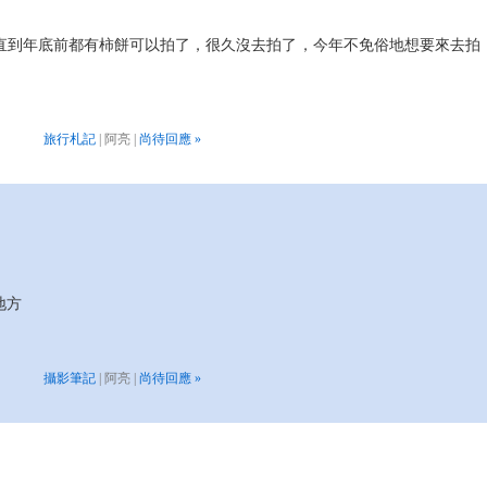
直到年底前都有柿餅可以拍了，很久沒去拍了，今年不免俗地想要來去拍
旅行札記
| 阿亮 |
尚待回應 »
地方
攝影筆記
| 阿亮 |
尚待回應 »