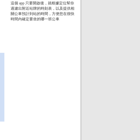
這個 app 只要開啟後，就根據定位幫你
過濾出附近站牌的時刻表，以及提供相
關公車預計到站的時間，方便您在很快
時間內確定要坐的哪一班公車