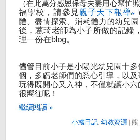
（在此萬分感恩保母夫妻用心幫忙
福學校，請參見
親子天下報導
體、盡情探索、消耗體力的幼兒園
後，薏琦老師為小子所做的記錄
理一份在blog。
儘管目前小子是小陽光幼兒園十多
個，多虧老師們的悉心引導，以及
玩得既開心又入神，不僅就讀小六
很嚮往呢！
繼續閱讀 »
小彧日記
,
幼教資源
| 熊 