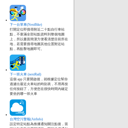
下一台單車(NextBike)
打開定位即搜尋附近二十點自行車站
點，不塞滿全部站點資料到整個地圖
上，所以畫面簡潔方便看清楚目前所在
地，若需要搜尋地圖其他位置附近站
點，再點擊地圖即可。
下一班火車 (nextRail)
這個 app 只要開啟後，就根據定位幫你
過濾出最近火車站的時刻表，不用再按
任何按鈕了，方便您在很快時間內確定
要坐的哪一班火車
台灣空污警報(AirInfo)
設定特定站點為推播通知關注點後，當