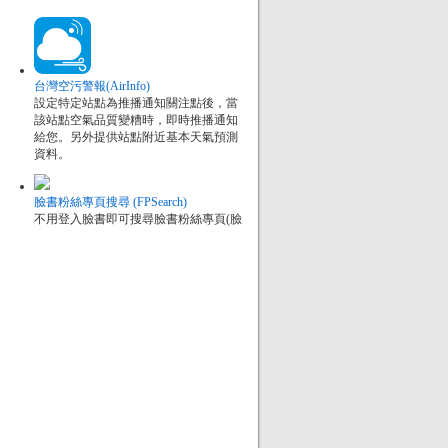
台灣空污警報(AirInfo)
設定特定站點為推播通知關注點後，當
該站點空氣品質變糟時，即時推播通知
給您。另外提供站點附近基本天氣預測
資料。
臉書粉絲專頁搜尋 (FPSearch)
不用登入臉書即可搜尋臉書粉絲專頁(臉