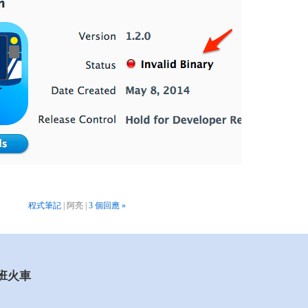
程式筆記
| 阿亮 |
3 個回應 »
一班火車