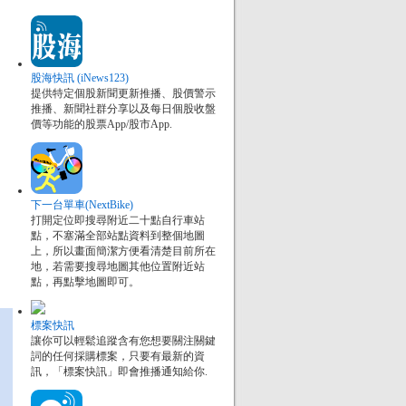
股海快訊 (iNews123)
提供特定個股新聞更新推播、股價警示
推播、新聞社群分享以及每日個股收盤
價等功能的股票App/股市App.
下一台單車(NextBike)
打開定位即搜尋附近二十點自行車站
點，不塞滿全部站點資料到整個地圖
上，所以畫面簡潔方便看清楚目前所在
地，若需要搜尋地圖其他位置附近站
點，再點擊地圖即可。
標案快訊
讓你可以輕鬆追蹤含有您想要關注關鍵
詞的任何採購標案，只要有最新的資
訊，「標案快訊」即會推播通知給你.