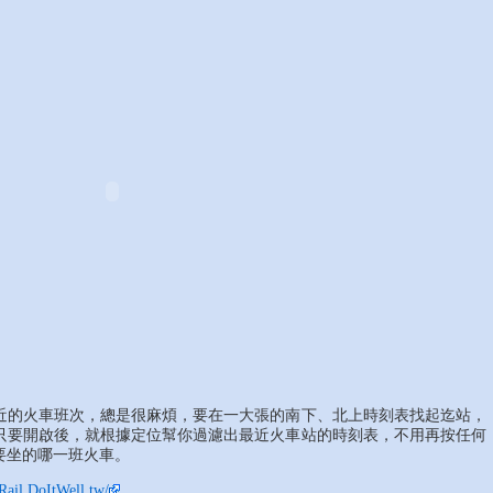
近的火車班次，總是很麻煩，要在一大張的南下、北上時刻表找起迄站，
p 只要開啟後，就根據定位幫你過濾出最近火車站的時刻表，不用再按任何
要坐的哪一班火車。
tRail.DoItWell.tw/