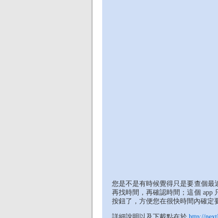
您是不是有時候覺得只是要查個最
再找時間，再確認時間；這個 ap
按鈕了，方便您在很快時間內確定
詳細說明以及下載點在於
http://nex