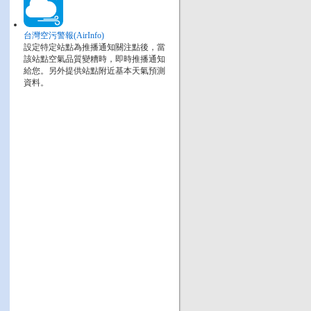
台灣空污警報(AirInfo)
設定特定站點為推播通知關注點後，當
該站點空氣品質變糟時，即時推播通知
給您。另外提供站點附近基本天氣預測
資料。