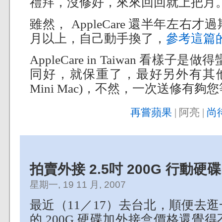
禮拜，沒修好，來來回回就上把月
雖然， AppleCare 還半年左
月以上，自己動手換了，
參考這篇
AppleCare in Taiwan 看樣子是
同好，就保重了，最好另外有其他
Mini Mac)，不然，一次送修有夠
再嘗蘋果
| 阿亮 |
尚
拍賣外接 2.5吋 200G 行動硬碟
星期一, 19 11 月, 2007
最近（11／17）去台北，順便去逛一
的 200G 硬碟加外接盒價格還覺