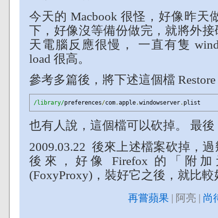
今天的 Macbook 很怪，好像昨天做 T
下，好像沒等備份做完，就將外接
天電腦反應很慢， 一直有隻 window
load 很高。
參考多篇後，將下述這個檔 Resto
/library/
preferences
/
com
.
apple
.
windowserver
.
plist
也有人說，這個檔可以砍掉。 最後
2009.03.22 後來上述檔案砍
後來，好像 Firefox 的
(FoxyProxy)，裝好它之後，就比
再嘗蘋果
| 阿亮 |
尚