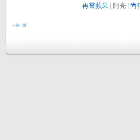
再嘗蘋果
| 阿亮 |
尚
« 前一頁