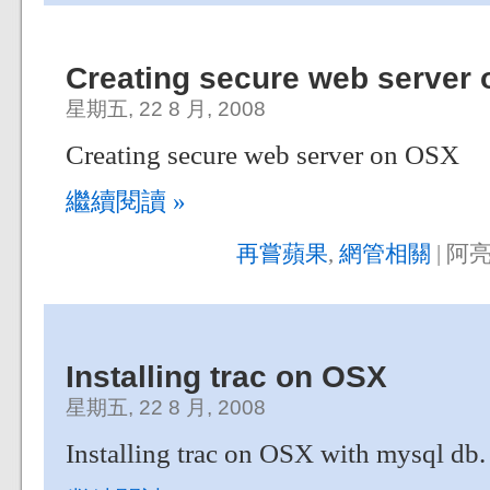
Creating secure web server
星期五, 22 8 月, 2008
Creating secure web server on OSX
繼續閱讀 »
再嘗蘋果
,
網管相關
| 阿亮
Installing trac on OSX
星期五, 22 8 月, 2008
Installing trac on OSX with mysql db.