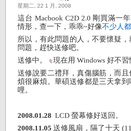
星期二, 22 1 月, 2008
這台 Macbook C2D 2.0 剛買滿
情形，
查一下，乖乖~好像
不少人
所以，有此問題的人，不要懷疑，
問題，趕快送修吧。
送修中。
現在用 Windows 好不
送修說要二禮拜，真傷腦筋，而且
煩很麻煩。華碩送修都是三天拿到
哩。
2008.01.28
LCD 螢幕修好送回。
2008.11.05
送修風扇，隔了十天 (11