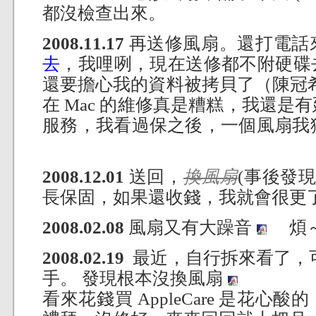
都沒檢查出來。
2008.11.17
再送修風扇。還打電話
去
，我哩咧，現在送修都不附硬碟
還要擔心我的資料被拷貝了（陳冠
在 Mac 的維修真是糟糕，我還是
服務，我看過保之後，一個風扇我
2008.12.01
送回，
換風扇
(事後發
長保固，如果還收錢，我就會很更
2008.02.08
風扇又有大躁音
煩
2008.02.19
最近，自行拆來看了，
手。 發現根本沒換風扇
看來花錢買 AppleCare 是花