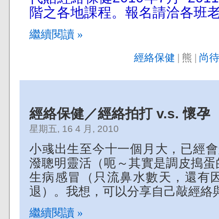
階之各地課程。報名請洽各班
繼續閱讀 »
經絡保健
| 熊 |
尚待
經絡保健／經絡拍打 v.s. 懷孕
星期五, 16 4 月, 2010
小彧出生至今十一個月大，已經會
潑聰明靈活（呃～其實是調皮搗蛋
生病感冒（只流鼻水數天，還有
退）。我想，可以分享自己敲經絡
繼續閱讀 »