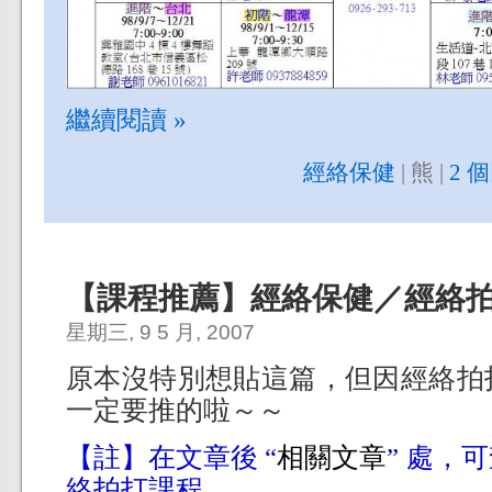
繼續閱讀 »
經絡保健
| 熊 |
2 
【課程推薦】經絡保健／經絡
星期三, 9 5 月, 2007
原本沒特別想貼這篇，但因經絡拍
一定要推的啦～～
【註】在文章後 “
相關文章
” 處，
絡拍打課程