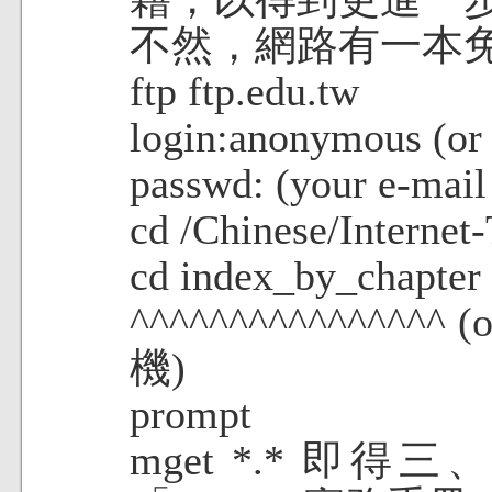
不然，網路有一本免
ftp ftp.edu.tw
login:anonymous (or 
passwd: (your e-mail
cd /Chinese/Internet-
cd index_by_chapter 
^^^^^^^^^^^^^^^^ 
機)
prompt
mget *.* 