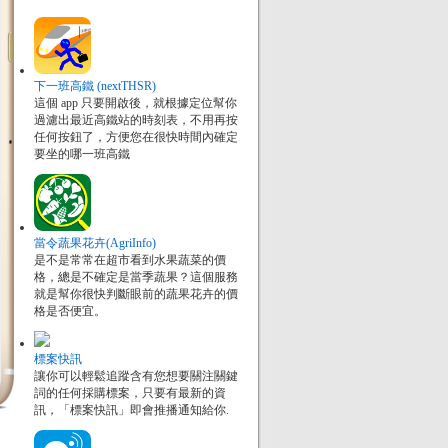
下一班高鐵 (nextTHSR)
這個 app 只要開啟後，就根據定位幫你
過濾出最近高鐵站的時刻表，不用再按
任何按鈕了，方便您在很快時間內確定
要坐的哪一班高鐵
當令蔬果花卉(AgriInfo)
是不是常常在超市看到水果蔬菜的價
格，總是不確定是當季蔬果？這個服務
就是幫你很快判斷眼前的蔬果花卉的價
格是否便宜。
標案快訊
讓你可以輕鬆追蹤含有您想要關注關鍵
詞的任何採購標案，只要有最新的資
訊，「標案快訊」即會推播通知給你.