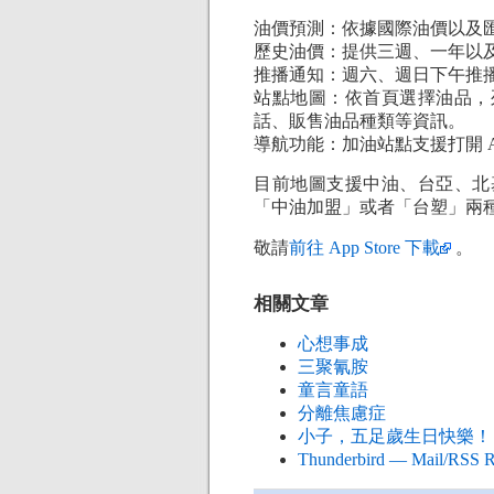
油價預測：依據國際油價以及
歷史油價：提供三週、一年以
推播通知：週六、週日下午推
站點地圖：依首頁選擇油品，
話、販售油品種類等資訊。
導航功能：加油站點支援打開 Apple
目前地圖支援中油、台亞、北
「中油加盟」或者「台塑」兩
敬請
前往 App Store 下載
。
相關文章
心想事成
三聚氰胺
童言童語
分離焦慮症
小子，五足歲生日快樂！
Thunderbird — Mail/RSS R