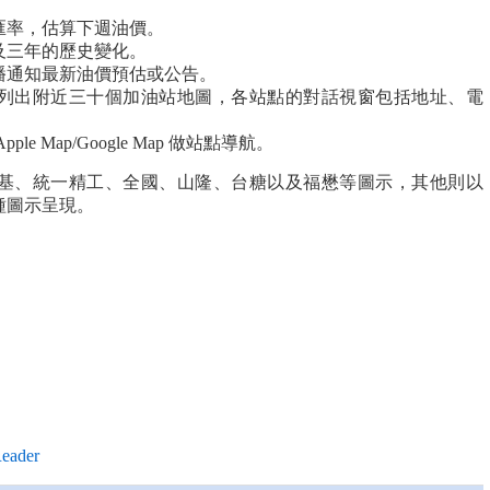
匯率，估算下週油價。
及三年的歷史變化。
播通知最新油價預估或公告。
列出附近三十個加油站地圖，各站點的對話視窗包括地址、電
 Map/Google Map 做站點導航。
基、統一精工、全國、山隆、台糖以及福懋等圖示，其他則以
種圖示呈現。
eader