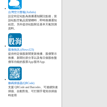
台灣空污警報(AirInfo)
設定特定站點為推播通知關注點後，當
該站點空氣品質變糟時，即時推播通知
給您。另外提供站點附近基本天氣預測
資料。
股海快訊 (iNews123)
提供特定個股新聞更新推播、股價警示
推播、新聞社群分享以及每日個股收盤
價等功能的股票App/股市App.
條碼掃描器(QRCode)
支援 QRCode and Barcodes、可連續快速
掃描、自動對焦、可打開手電筒供掃描
時使用