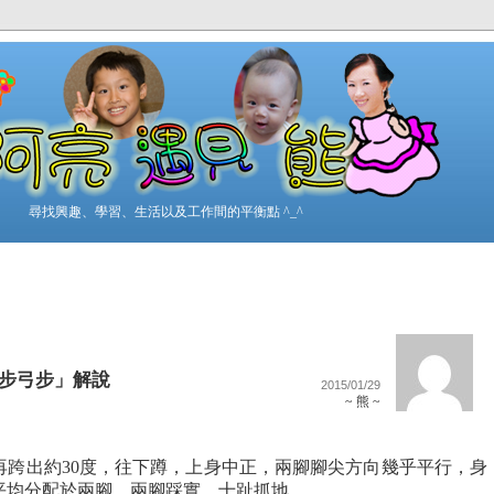
尋找興趣、學習、生活以及工作間的平衡點 ^_^
「馬步弓步」解說
2015/01/29
~ 熊 ~
再跨出約30度，往下蹲，上身中正，兩腳腳尖方向幾乎平行，身
平均分配於兩腳，兩腳踩實，十趾抓地。