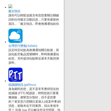
藝文快訊
讓你可以輕鬆追蹤含有您想要關注關鍵
詞的任何藝文活動訊息，只要有最新的
資訊，「藝文快訊」即會推播通知給你.
台灣空污警報(AirInfo)
設定特定站點為推播通知關注點後，當
該站點空氣品質變糟時，即時推播通知
給您。另外提供站點附近基本天氣預測
資料。
批踢踢快訊 (pttNews)
身為鄉民的您，是不是常常覺得現在的
批踢踢 (PTT) 閱讀器，明明您就只要看
幾個板，都幫您分類好，但不是您要
的？甚至您只想關注某個人(或某件事)的
消息，卻散布在不同東西，找出來很辛
苦？ 這個 App 可以解決您這些問題，快