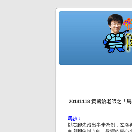
20141118 黃國治老師之
馬步：
以右腳先踏出半步為例，左腳
面與腳尖同方向。身體的重心