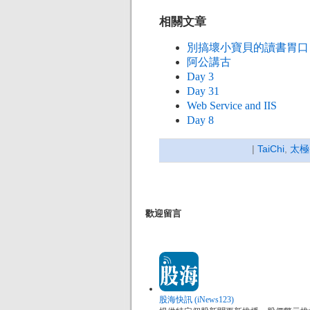
相關文章
別搞壞小寶貝的讀書胃口
阿公講古
Day 3
Day 31
Web Service and IIS
Day 8
|
TaiChi
,
太極
歡迎留言
股海快訊 (iNews123)