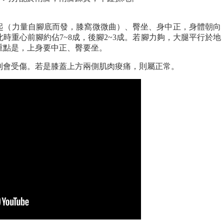
起（力量自腳底而發，膝窩微微曲）、臀坐、身中正，身體朝向
時重心前腳約佔7~8成，後腳2~3成。若腳力夠，大腿平行於地
重點是，上身要中正、臀要坐。
則會受傷。若是膝蓋上方兩側肌肉痠痛，則屬正常。