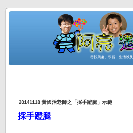
尋找興趣、學習、生活以及工
20141118 黃國治老師之「採手蹬腿」示範
採手蹬腿