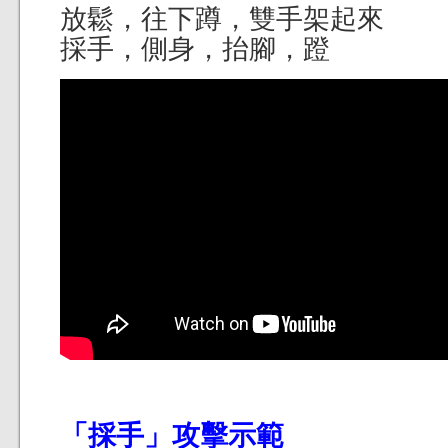
放鬆，往下蹲，雙手架起來
採手，側身，抬腳，蹬
「採手」攻擊示範