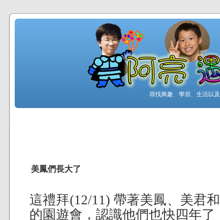
尋找興趣、學習、生活以及工
美鳳們長大了
這禮拜(12/11) 帶著美鳳、美
的園遊會，認識他們也快四年了