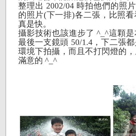
整理出 2002/04 時拍他們的
的照片(下一排)各二張，比照
真是快。
攝影技術也該進步了 ^_^這顆
最後一支鏡頭 50/1.4，下二
環境下拍攝，而且不打閃燈的，
滿意的 ^_^