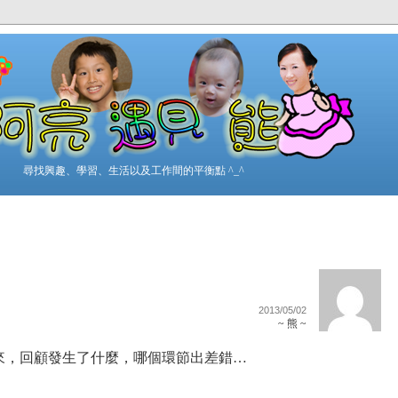
尋找興趣、學習、生活以及工作間的平衡點 ^_^
2013/05/02
~ 熊 ~
來，回顧發生了什麼，哪個環節出差錯…