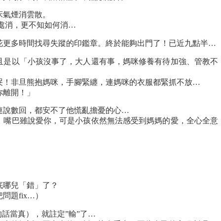
床氣煙消雲散。
處消，更不知如何消…
花更多時間找尋失蹤的印鑑章。終於能夠出門了！已近九點半…
且是以「小孩沒事了，大人還有事，媽咪修養有待加強、管教不
哭！非旦熊抱媽咪，手腳緊纏，連媽咪的衣服都緊抓不放…
你離開！」
連說數回，都安不了他慌亂擔憂的心…
，嘴巴雖說愛你，可是小孩依然無法感受到媽媽的愛，全心全意
底哪兒「錯」了？
題fix…）
人的話當真），就註定”輸”了…