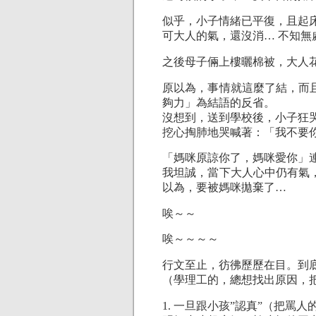
似乎，小子情緒已平復，且起
可大人的氣，還沒消… 不知無
之後母子倆上樓曬棉被，大人
原以為，事情就這麼了結，而
夠力」為結語的反省。
沒想到，送到學校後，小子狂
挖心掏肺地哭喊著：「我不要
「媽咪原諒你了，媽咪愛你」
我坦誠，當下大人心中仍有氣
以為，要被媽咪拋棄了…
唉～～
唉～～～～
行文至止，彷彿歷歷在目。到
（學理工的，總想找出原因，把問
1. 一旦跟小孩”認真”（把罵