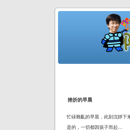
挫折的早晨
忙碌雜亂的早晨，此刻沈靜下
是的，一切都因孩子而起…