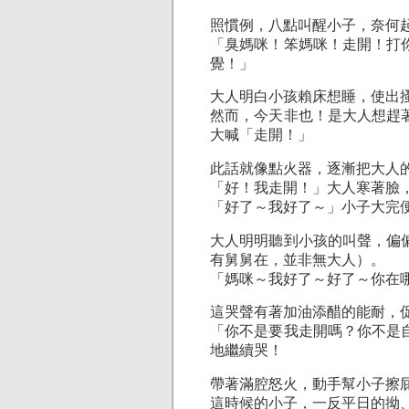
照慣例，八點叫醒小子，奈何起
「臭媽咪！笨媽咪！走開！打
覺！」
大人明白小孩賴床想睡，使出
然而，今天非也！是大人想趕
大喊「走開！」
此話就像點火器，逐漸把大人
「好！我走開！」大人寒著臉
「好了～我好了～」小子大完
大人明明聽到小孩的叫聲，偏
有舅舅在，並非無大人）。
「媽咪～我好了～好了～你在
這哭聲有著加油添醋的能耐，
「你不是要我走開嗎？你不是
地繼續哭！
帶著滿腔怒火，動手幫小子擦
這時候的小子，一反平日的拗、