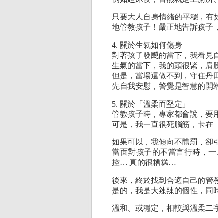
只要大人自身情緒的平穩，有
地管教孩子！嚴正地告訴孩子
4. 關於生氣如何傷身
對著孩子發飇的當下，我看見
生氣的當下，我的頭很緊，肩
但是，當場還做不到，守住丹
先自我安慰，警覺是智慧的開
5. 關於「溫柔而堅定」
管教孩子時，專家都會說，要
可是，我一直很死腦筋，卡在
如果可以，我傾向不體罰，卻
當面對孩子的不當言行時，一
控… 真的很糟糕…
後來，終於找到合適自己的管
是的，我是大辣辣的個性，同
溫和、或穩定，相較與溫柔二