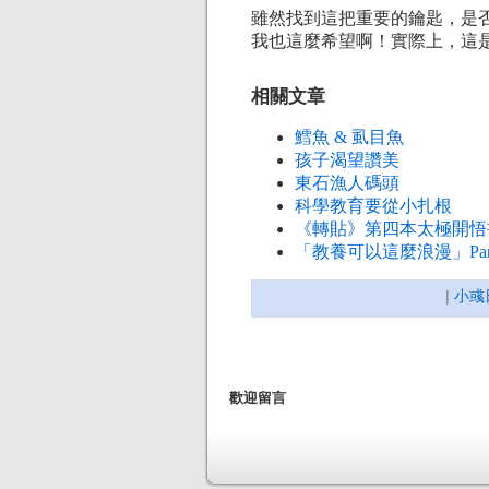
雖然找到這把重要的鑰匙，是
我也這麼希望啊！實際上，這
相關文章
鱈魚 & 虱目魚
孩子渴望讚美
東石漁人碼頭
科學教育要從小扎根
《轉貼》第四本太極開悟
「教養可以這麼浪漫」Part 
|
小彧
歡迎留言