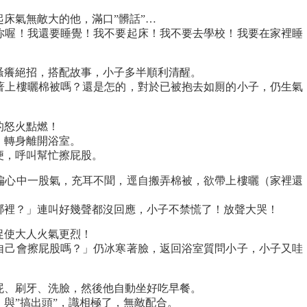
床氣無敵大的他，滿口”髒話”…
你喔！我還要睡覺！我不要起床！我不要去學校！我要在家裡睡
搔癢絕招，搭配故事，小子多半順利清醒。
著上樓曬棉被嗎？還是怎的，對於已被抱去如厠的小子，仍生氣
的怒火點燃！
，轉身離開浴室。
便，呼叫幫忙擦屁股。
偏心中一股氣，充耳不聞，逕自搬弄棉被，欲帶上樓曬（家裡還
哪裡？」連叫好幾聲都沒回應，小子不禁慌了！放聲大哭！
促使大人火氣更烈！
自己會擦屁股嗎？」仍冰寒著臉，返回浴室質問小子，小子又哇
屁、刷牙、洗臉，然後他自動坐好吃早餐。
與”搞出頭”，識相極了，無敵配合。