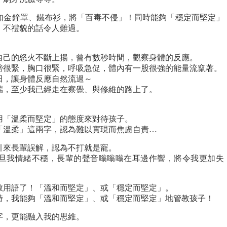
如金鐘罩、鐵布衫，將「百毒不侵」！同時能夠「穩定而堅定」
，不禮貌的話令人難過。
自己的怒火不斷上揚，曾有數秒時間，觀察身體的反應。
膀很緊，胸口很緊，呼吸急促，體內有一股很強的能量流竄著。
田，讓身體反應自然流過～
端，至少我已經走在察覺、與修維的路上了。
用「溫柔而堅定」的態度來對待孩子。
「溫柔」這兩字，認為難以實現而焦慮自責…
引來長輩誤解，認為不打就是寵。
旦我情緒不穩，長輩的聲音嗡嗡嗡在耳邊作響，將令我更加失
教用語了！「溫和而堅定」、或「穩定而堅定」。
時，我能夠「溫和而堅定」、或「穩定而堅定」地管教孩子！
字，更能融入我的思維。