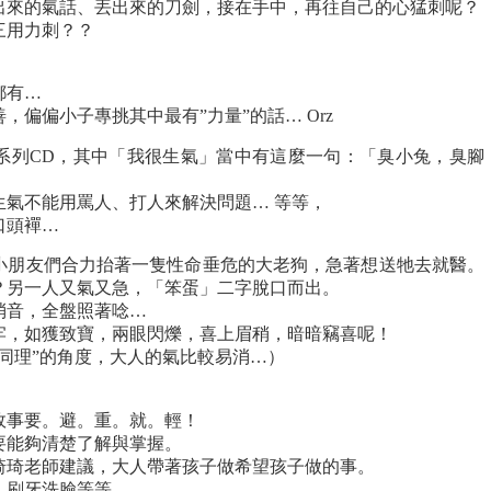
出來的氣話、丟出來的刀劍，接在手中，再往自己的心猛刺呢？
三用力刺？？
都有…
偏偏小子專挑其中最有”力量”的話… Orz
系列CD，其中「我很生氣」當中有這麼一句：「臭小兔，臭腳
生氣不能用罵人、打人來解決問題… 等等，
口頭襌…
小朋友們合力抬著一隻性命垂危的大老狗，急著想送牠去就醫。
？另一人又氣又急，「笨蛋」二字脫口而出。
消音，全盤照著唸…
牢，如獲致寶，兩眼閃爍，喜上眉稍，暗暗竊喜呢！
同理”的角度，大人的氣比較易消…）
故事要。避。重。就。輕！
要能夠清楚了解與掌握。
琦琦老師建議，大人帶著孩子做希望孩子做的事。
、刷牙洗臉等等。