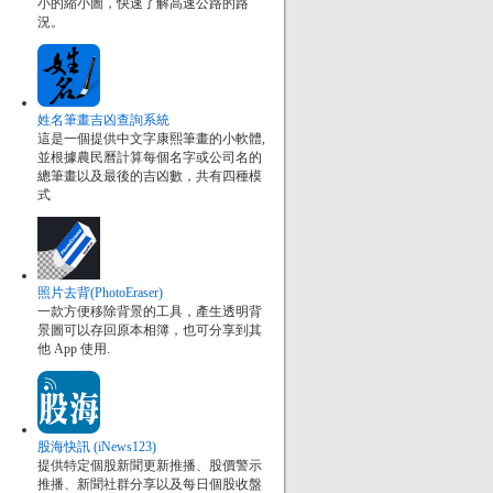
小的縮小圖，快速了解高速公路的路
況。
姓名筆畫吉凶查詢系統
這是一個提供中文字康熙筆畫的小軟體,
並根據農民曆計算每個名字或公司名的
總筆畫以及最後的吉凶數，共有四種模
式
照片去背(PhotoEraser)
一款方便移除背景的工具，產生透明背
景圖可以存回原本相簿，也可分享到其
他 App 使用.
股海快訊 (iNews123)
提供特定個股新聞更新推播、股價警示
推播、新聞社群分享以及每日個股收盤