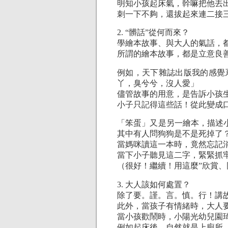
明知小孩起床氣，幹嘛把他丟
刺一下不夠，還拔起來連二接
2. “髒話”從何而來？
學繪本故事、與大人的氣話，
所謂的繪本故事，都是立意良善，
例如，天下雜誌出版我的感覺
丫，臭兮兮，沒人愛」
儘管故事的用意，是告訴小孩
小子只記得這些話！從此變成
「笨蛋」又是另一繪本，描述
其中有人問狗狗是不是死掉了
當媽咪讀這一本時，竟然忘記
當下小子聽見這二字，緊緊抓
（很好！繼續！用這麼”欣賞、
3. 大人該如何處置？
除了要。謹。言。慎。行！講
此外，當孩子有情緒時，大人
當小孩歡鬧時，小陽光幼兒園
例如起床後，自然就是上廁所