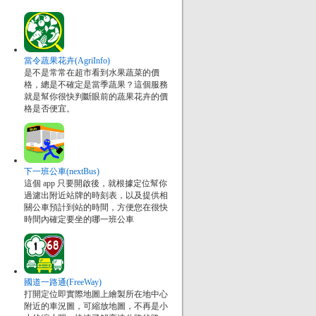
當令蔬果花卉(AgriInfo)
是不是常常在超市看到水果蔬菜的價
格，總是不確定是當季蔬果？這個服務
就是幫你很快判斷眼前的蔬果花卉的價
格是否便宜。
下一班公車(nextBus)
這個 app 只要開啟後，就根據定位幫你
過濾出附近站牌的時刻表，以及提供相
關公車預計到站的時間，方便您在很快
時間內確定要坐的哪一班公車
國道一路通(FreeWay)
打開定位即實際地圖上繪製所在地中心
附近的車況圖，可縮放地圖，不再是小