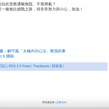
否自此管教通暢無阻、不發脾氣？
是一條無比挑戰之路，得非常努力與小心，加油！
書－解守義「太極內功心法」教我的事
II 摘錄
日記
|
RSS 2.0 Feed
|
Trackback
|
回首頁
|
阿亮遇見熊 |
訂閱 RSS