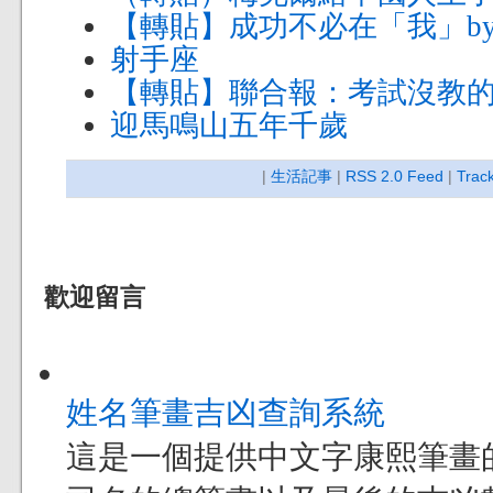
【轉貼】成功不必在「我」by
射手座
【轉貼】聯合報：考試沒教
迎馬鳴山五年千歲
|
生活記事
|
RSS 2.0 Feed
|
Trac
歡迎留言
姓名筆畫吉凶查詢系統
這是一個提供中文字康熙筆畫