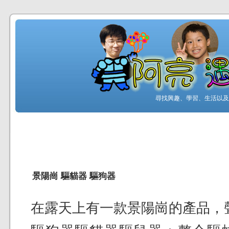
尋找興趣、學習、生活以及工
景陽崗 驅貓器 驅狗器
在露天上有一款景陽崗的產品，