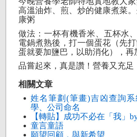
今晚營養學老師特地實地教大家
高溫油炸、煎、炒的健康煮菜。
康粥
做法：一杯有機香米、五杯水
電鍋煮熟後，打一個蛋花（先打
蛋就要加鹽巴，以助消化），再
品嘗起來，真是讚！營養又充足
相關文章
姓名筆劃(筆畫)吉凶查詢系
學、公司命名
【轉貼】成功不必在「我」by
童言童語
願望回顧，與新希望