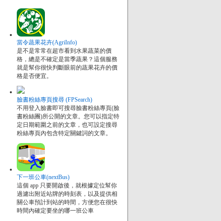
當令蔬果花卉(AgriInfo)
是不是常常在超市看到水果蔬菜的價
格，總是不確定是當季蔬果？這個服務
就是幫你很快判斷眼前的蔬果花卉的價
格是否便宜。
臉書粉絲專頁搜尋 (FPSearch)
不用登入臉書即可搜尋臉書粉絲專頁(臉
書粉絲團)所公開的文章。您可以指定特
定日期範圍之前的文章，也可設定搜尋
粉絲專頁內包含特定關鍵詞的文章。
下一班公車(nextBus)
這個 app 只要開啟後，就根據定位幫你
過濾出附近站牌的時刻表，以及提供相
關公車預計到站的時間，方便您在很快
時間內確定要坐的哪一班公車