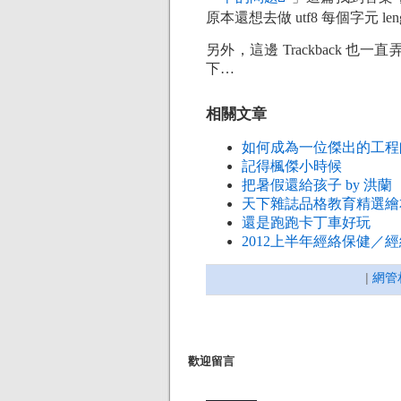
原本還想去做 utf8 每個字元
另外，這邊 Trackback
下…
相關文章
如何成為一位傑出的工程
記得楓傑小時候
把暑假還給孩子 by 洪蘭
天下雜誌品格教育精選繪
還是跑跑卡丁車好玩
2012上半年經絡保健／
|
網管
歡迎留言