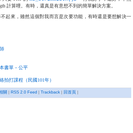
 length 計算哩。有時，還真是有意想不到的簡單解決方案。
 也一直弄不起來，雖然這個對我而言是次要功能，有時還是要想解決一
師
本書單－公平
經絡拍打課程（民國101年）
相關
|
RSS 2.0 Feed
|
Trackback
|
回首頁
|