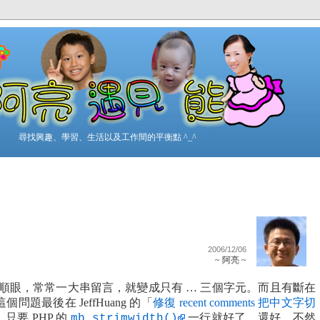
尋找興趣、學習、生活以及工作間的平衡點 ^_^
2006/12/06
~ 阿亮 ~
ment 不順眼，常常一大串留言，就變成只有 … 三個字元。而且有斷在
這個問題最後在 JeffHuang 的「
修復 recent comments 把中文字切
只要 PHP 的
一行就好了，還好，不然
mb_strimwidth()