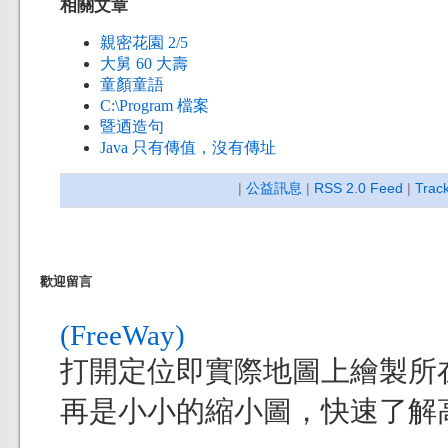
相關文章
親密花園 2/5
大舅 60 大壽
童顏童語
C:\Program 檔案
暨迺造句
Java 只有傳值，沒有傳址
|
公益訊息
|
RSS 2.0 Feed
|
Trac
歡迎留言
(FreeWay)
打開定位即實際地圖上繪製所
再是小小的縮小圖，快速了解