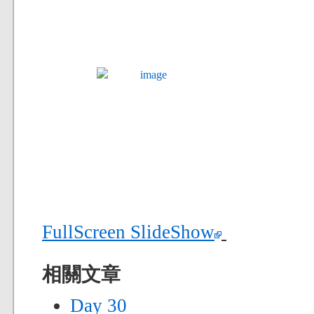
FullScreen SlideShow
相關文章
Day 30