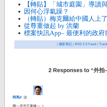
【轉貼】「城市庭園」導讀
因何心浮氣躁？
（轉貼）梅克爾給中國人上
從尊重做起 by 洪蘭
標案快訊App– 最便利的政
|
攝影筆記
|
RSS 2.0 Feed
|
Trac
2 Responses to “
阿亮
說:
啊~~是您不棄嫌~~ :)