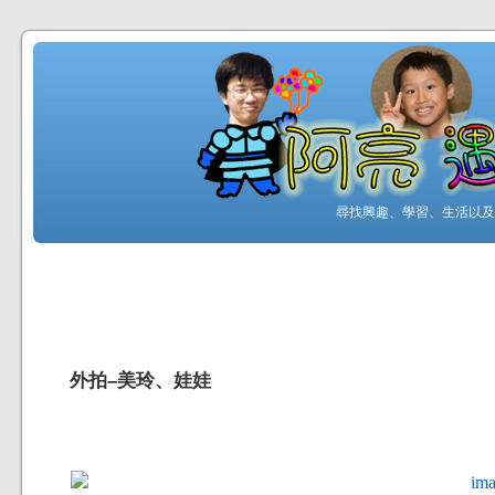
尋找興趣、學習、生活以及工
外拍–美玲、娃娃