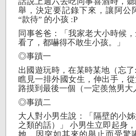
話說上週六去吃同事喜酒時，聽
舉，決定要記錄下來，讓阿公
“款待” 的小孩 :P
同事爸爸：「我家老大小時候，
看了，都嚇得不敢生小孩。」
◎事蹟一
出國遊玩時，在某時某地（忘了:
瞧見一排外國女生，伸出手，從
路摸到最後一個（一定羨煞男大
◎事蹟二
大人對小男生說：「隔壁的小姊
之類的話）」 小男生立即起身
她，因突如其來的舉止而受驚