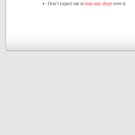
Don’t expect me to
lose any sleep
over it.